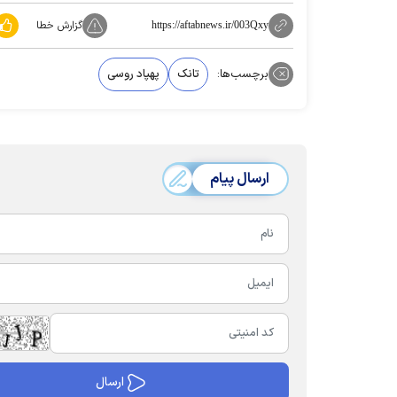
گزارش خطا
https://aftabnews.ir/003Qxy
برچسب‌ها:
تانک
پهپاد روسی
ارسال پیام