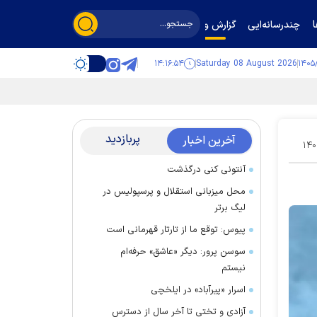
چندرسانه‌ایی
گزارش و گفت‌وگو
۱۴:۱۶:۵۴
Saturday 08 August 2026
پربازدید
آخرین اخبار
۱۴۰
آنتونی کنی درگذشت
محل میزبانی استقلال و پرسپولیس در
لیگ برتر
پیوس: توقع ما از تارتار قهرمانی است
سوسن پرور: دیگر «عاشق» حرفه‌ام
نیستم
اسرار «پیرآباد» در ایلخچی
آزادی و تختی تا آخر سال از دسترس