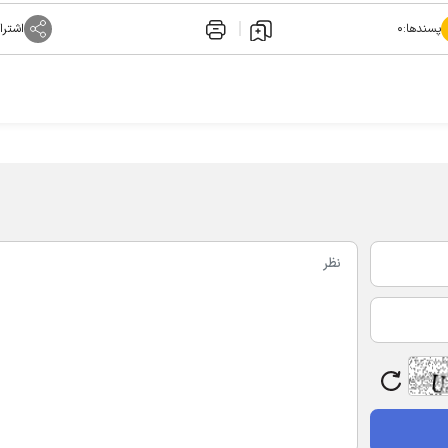
پسندها:
۰
اشترا