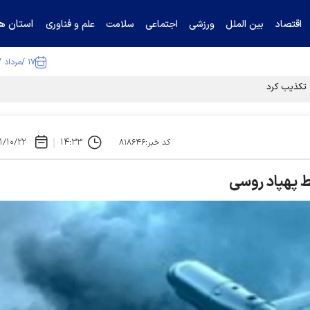
استان ها
اقتصاد
بین الملل
ورزشی
اجتماعی
سلامت
علم و فناوری
۱۷ /مرداد /۱۴۰۵
۱/۱۰/۲۲
۱۴:۳۳
کد خبر:۸۱۸۶۴۶
ط پهپاد روسی