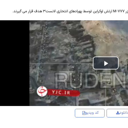
Play
Video
انلود
کد ویدیو