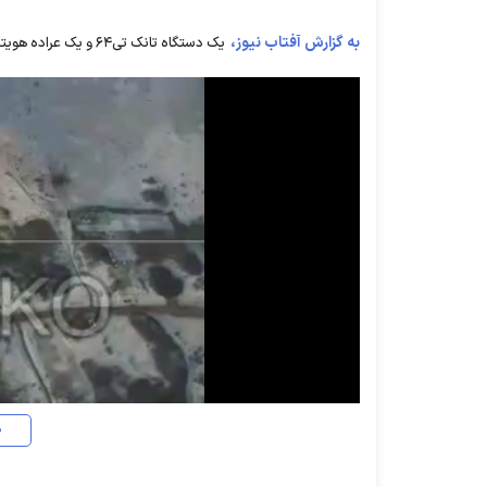
به گزارش آفتاب نیوز،
یک دستگاه تانک تی۶۴ و یک عراده هویتزر M-۷۷۷ ارتش اوکراین توسط پهپادهای انتحاری لانست۳ هدف قرار می گیرند.
د