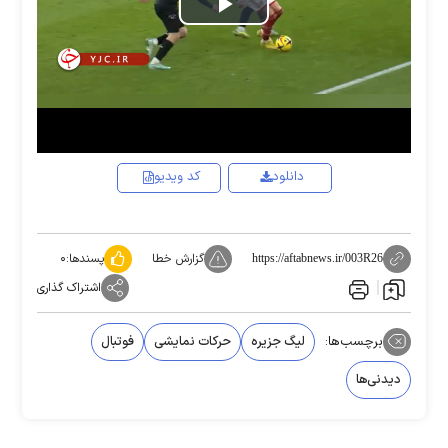
Play
Video
دانلود
کد ویدیو
گزارش خطا
پسندها:
۰
https://aftabnews.ir/003R26
اشتراک گذاری
برچسب‌ها:
لیگ جزیره
حرکات نمایشی
فوتبال
دیدنی‌ها