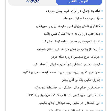
پربازدید
آخرین اخبار
ترامپ: اوضاع در ایران خوب پیش می‌رود
برکناری دو مقام ارشد موساد
گفتگوی تلفنی وزرای امور خارجه ایران و موریتانی
دید افقی در زابل به ۲۵۰۰ متر کاهش یافت
آمریکا تحریم‌های جدیدی علیه کوبا اعمال کرد
آمریکا: از پرتاب موشکی کره شمالی مطلع هستیم
جزئیات طرح مجلس درباره تنگه هرمز
کویت دستور تعطیلی تنها مدرسه ایرانی را صادر کرد
ضرغامی: تغییر ریل، عین بصیرت است. فرصت سوزی نکنیم
زنوزق؛ نگین پلکانی آذربایجان
جدیدترین فیلم مانی حقیقی در جشنواره نیویورک
کلاهبرداری و پولشویی در قالب شرکت مهاجرتی به کانادا
این درد‌ها را در سنین رشد کودکان جدی بگیرید
سرپرست سابق استقلال مربی پیکان شد