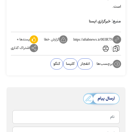
است.
منبع:
خبرگزاری ایسنا
گزارش خطا
پسندها:
۰
https://aftabnews.ir/003R7N
اشتراک گذاری
برچسب‌ها:
انفجار
کلیسا
کنگو
ارسال پیام