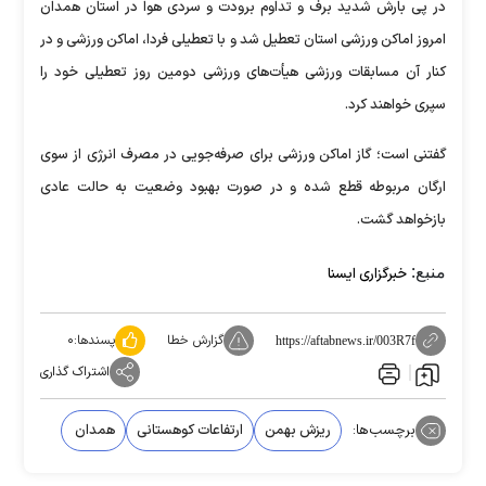
در پی بارش شدید برف و تداوم برودت و سردی هوا در استان همدان
امروز اماکن ورزشی استان تعطیل شد و با تعطیلی فردا، اماکن ورزشی و در
کنار آن مسابقات ورزشی هیأت‌های ورزشی دومین روز تعطیلی خود را
سپری خواهند کرد.
گفتنی است؛ گاز اماکن ورزشی برای صرفه‌جویی در مصرف انرژی از سوی
ارگان مربوطه قطع شده و در صورت بهبود وضعیت به حالت عادی
بازخواهد گشت.
منبع:
خبرگزاری ایسنا
گزارش خطا
پسندها:
۰
https://aftabnews.ir/003R7f
اشتراک گذاری
برچسب‌ها:
ریزش بهمن
ارتفاعات کوهستانی
همدان