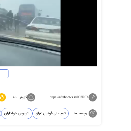
د
گزارش خطا
https://aftabnews.ir/003RCh
برچسب‌ها:
تیم ملی فوتبال عراق
اتوبوس هواداران