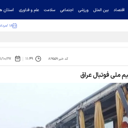
استان ها
اقتصاد
بین الملل
ورزشی
اجتماعی
سلامت
علم و فناوری
۱۸ /مرداد /۱۴۰۵
۱/۱۰/۲۷
۱۱:۴۹
کد خبر:۸۱۹۵۵۹
یم ملی فوتبال عراق