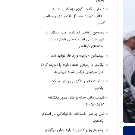
بنزین
دیدار و گفت‌وگوی پزشکیان با رهبر
انقلاب درباره مسائل اقتصادی و نظامی
کشور
محسن رضایی نماینده رهبر انقلاب در
شورای عالی امنیت ملی شد/ تایید
استعفای ذوالقدر
انیمیشن «یارپ» وارد فاز تولید شد
تراکتور با ربیعی همه نتایج را تجربه کرد/
آمار سرمربی برکنار شده تی‌تی‌ها
جزئیات تغییر ناگهانی روی نیمکت
تراکتور
قیمت دلار، سکه و طلا امروز یکشنبه
۱۴۰۵/۰۵/۱۸
قتل بر سر اختلافات خانوادگی در اسلام
آبادغرب
توضیح وزیر کشور درباره زمان برگزاری