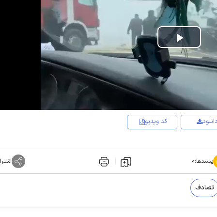
Play
Video
انلود
کد ویدیو
پسندها:
۰
اشترا
تصادف