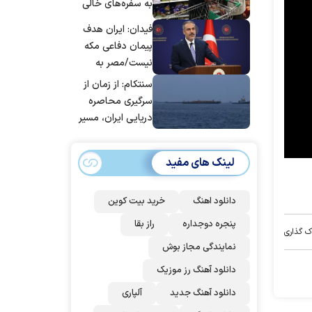
به سفره‌های خالی
کارگران
فیدان: ایران هدف
پیمان دفاعی مکه
نیست/مصر به
جمع ترکیه،
سنتکام: از زمان از
عربستان و
سرگیری محاصره
پاکستان می
دریایی ایران، مسیر
پیوندد
بیش از ۵۰ کشتی را
تغییر داده‌ایم
لینک های مفید
دانلود اهنگ
خرید بیت کوین
پنجره دوجداره
راز بقا
ک گذاری
نمایندگی مجاز بوش
دانلود آهنگ رز‌ موزیک
دانلود آهنگ جدید
آلپاری