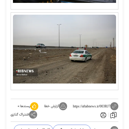
گزارش خطا
پسندها:
۰
https://aftabnews.ir/003RJ7
اشتراک گذاری