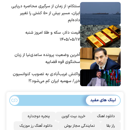
سنتکام: از زمان از سرگیری محاصره دریایی
ایران، مسیر بیش از ۵۰ کشتی را تغییر
داده‌ایم
قیمت دلار، سکه و طلا امروز شنبه
۱۴۰۵/۰۵/۱۷
آخرین وضعیت پرونده ساعدی‌نیا از زبان
سخنگوی قوه قضاییه
واکنش غریب‌آبادی به تصویب کنوانسیون
خزر/ سهمیه ایران کم می‌شود؟!
لینک های مفید
دانلود اهنگ
خرید بیت کوین
پنجره دوجداره
راز بقا
نمایندگی مجاز بوش
دانلود آهنگ رز‌ موزیک