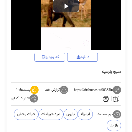
Play
Video
دانلود
کد ویدیو
منبع: پارسینه
گزارش خطا
پسندها:
۱۲
https://aftabnews.ir/003SBn
اشتراک گذاری
برچسب‌ها:
ایمپالا
بابون
نبرد حیوانات
حیات وحش
راز بقا