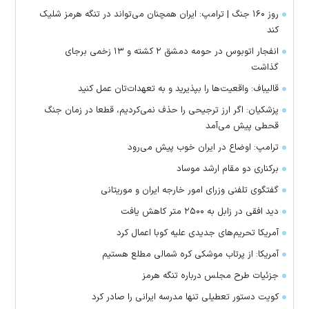
روز ۱۶۰ جنگ | ترامپ: ایران همچنان می‌تواند در تنگه هرمز شلیک
کند
انفجار اتوبوس در حومه دمشق ۲ کشته و ۱۳ زخمی برجای
گذاشت
قالیباف: واقعیت‌ها را بپذیرید و به تعهدات‌تان عمل کنید
پزشکیان: اگر ارز ترجیحی را حذف نمی‌کردیم، قطعا در زمان جنگ
قحطی پیش می‌آمد
ترامپ: اوضاع در ایران خوب پیش می‌رود
برکناری دو مقام ارشد موساد
گفتگوی تلفنی وزرای امور خارجه ایران و موریتانی
دید افقی در زابل به ۲۵۰۰ متر کاهش یافت
آمریکا تحریم‌های جدیدی علیه کوبا اعمال کرد
آمریکا: از پرتاب موشکی کره شمالی مطلع هستیم
جزئیات طرح مجلس درباره تنگه هرمز
کویت دستور تعطیلی تنها مدرسه ایرانی را صادر کرد