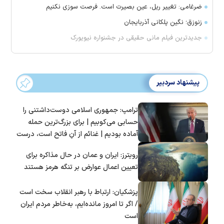
ضرغامی: تغییر ریل، عین بصیرت است. فرصت سوزی نکنیم
زنوزق؛ نگین پلکانی آذربایجان
جدیدترین فیلم مانی حقیقی در جشنواره نیویورک
پیشنهاد سردبیر
ترامپ: جمهوری اسلامی دوست‌داشتنی را
حسابی می‌کوبیم | برای بزرگ‌ترین حمله
آماده بودیم | غنائم از آنِ فاتح است، درست
است؟
رویترز: ایران و عمان در حال مذاکره برای
تعیین اعمال عوارض بر تنگه هرمز هستند
پزشکیان: ارتباط با رهبر انقلاب سخت است
/ اگر تا امروز مانده‌ایم، به‌خاطر مردم ایران
است