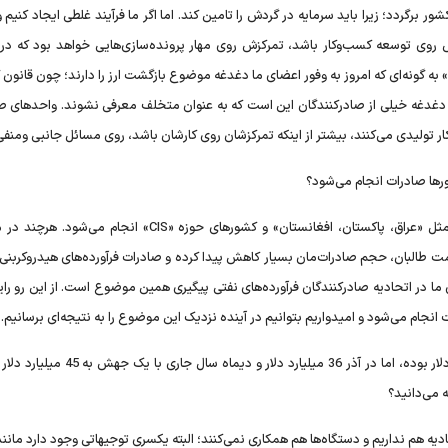
رگردد؛ زیرا باید سرمایه در گردش را تامین کند. اما اگر ما فرآیند غلطی ایجاد کنیم و
ش روی توسعه کسب‌و‌کار باشد، تمرکزش روی مهار پرونده‌سازی‌هایی خواهد بود که در ا
 گونه‌ای که امروز به وفور اعضای ما دغدغه موضوع بازگشت ارز را دارند؛ چون قانون گ
راین دغدغه خیلی از صادرکنندگان این است که به عنوان متخلف معرفی نشوند. واحدهای 
تولیدی می‌کنند، بیشتر از اینکه تمرکزشان روی کارشان باشد، روی مسائل جانبی ومنف
رها صادرات انجام می‌شود؟
در حال حاضر صادرات فرآورده‌های نفتی به کشورهای همسایه مثل «عراق، پاکستان، افغانستان» و کشورهای حوزه «CIS» 
البان، حجم صادرات‌مان بسیار کاهش پیدا کرده و صادرات فرآورده‌های هیدروکربنی ک
 دغدغه‌های ما در اتحادیه صادرکنندگان فرآورده‌های نفتی پیگیری همین موضوع است. از این رو را
انجام می‌شود و امیدواریم بتوانیم در آینده نزدیک این موضوع را به نتیجه‌ای برسانیم.
اگر در جریان آمارها باشید صادرات کشور در آبان ماه 32میلیارد دلار بوده، اما در آذر 36 میلیارد 
 می‌دانید؟
یه هم نداریم و دستگاه‌ها هم همکاری نمی‌کنند؛ البته یکسری توجیهاتی وجود دارد مانن