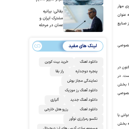
ی مهار
بقائی: بیانیه
ه عنوان
مشترک ایران و
 صنایع
عمان در مرحله
تدوین نهایی
است/ برنامه‌ای
لینک های مفید
 خصوصی
برای سفر به قطر و
پاکستان نداریم
دانلود اهنگ
خرید بیت کوین
نون در
پنجره دوجداره
راز بقا
ست. در
نمایندگی مجاز بوش
با بخش
دانلود آهنگ رز‌ موزیک
 خصوصی
دانلود آهنگ جدید
آلپاری
دانلود اهنگ
رزرو هتل خارجی
لتی یا
نکسو رمزارزی نوآور
نه بخش
مسموم سازی آدرس های ارز دیجیتال