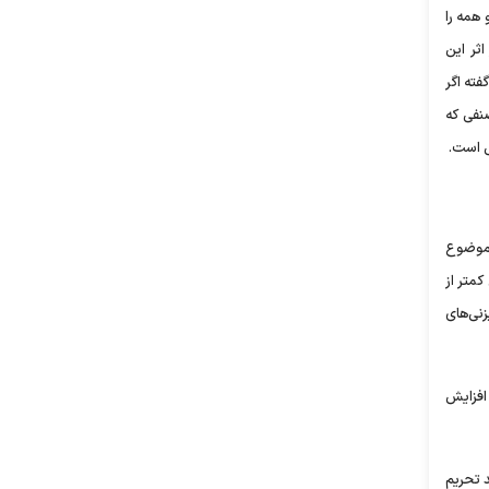
 همه را
ثر این
فته اگر
صنفی که
ی است.
انجام می‌شود. هرچند در موضوع
متر از
یزنی‌های
دلار و دیماه سال جاری با یک جهش به 45 میلیارد دلار افزایش
د تحریم