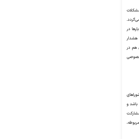
مشکلات
‌گردد.
رها در
 هشدار
بری هم در
ش خصوصی
وراهای
باشد و
مشارکت
ربوطه،