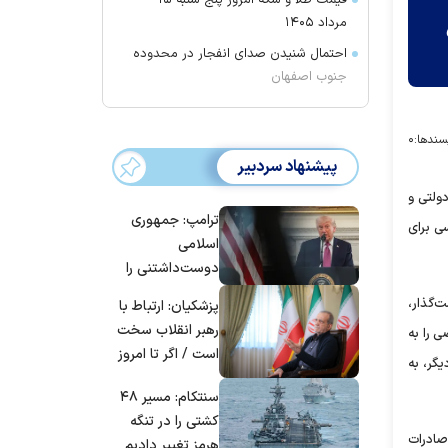
قیمت طلا و سکه امروز پنج شنبه ۱۵
مرداد ۱۴۰۵
احتمال شنیدن صدای انفجار در محدوده
جنوب اصفهان
سندها:
۰
پیشنهاد سردبیر
ولتی و
ترامپ: جمهوری
خواستار رجوع مسوولان دولتی به اصل 44 قانون اساسی برای
اسلامی
دوست‌داشتنی را
حسابی می‌کوبیم |
‌گذار،
پزشکیان: ارتباط با
برای بزرگ‌ترین
رهبر انقلاب سخت
ی را به
حمله آماده بودیم
است / اگر تا امروز
گر، به
| غنائم از آنِ فاتح
مانده‌ایم، به‌خاطر
است، درست
سنتکام: مسیر ۴۸
مردم ایران است
است؟
کشتی را در تنگه
صادرات
هرمز تغییر دادیم