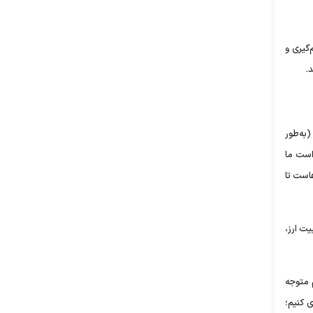
گیری و
.
به‌طور
 است ما
است تا
یت ارز،
م متوجه
 کنیم؛