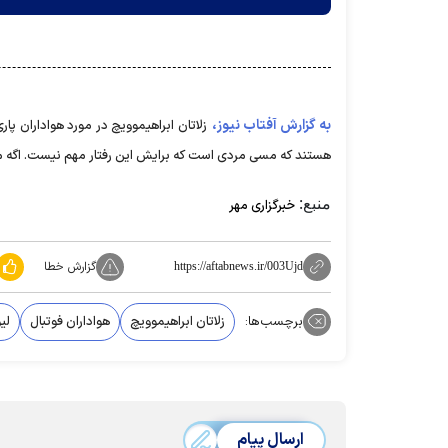
به گزارش آفتاب نیوز،
زلاتان ابراهیموویچ در مورد هواداران پ
هستند که مسی مردی است که برایش این رفتار مهم نیست. اگه من 
منبع:
خبرگزاری مهر
گزارش خطا
https://aftabnews.ir/003Ujd
برچسب‌ها:
زلاتان ابراهیموویچ
هواداران فوتبال
لی
ارسال پیام