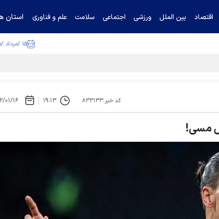
استان ها
اقتصاد
بین الملل
ورزشی
اجتماعی
سلامت
علم و فناوری
۱۵ /مرداد /۱۴۰۵
۲/۰۱/۱۶
۱۹:۱۳
کد خبر:۸۳۳۱۳۳
ل مسی!