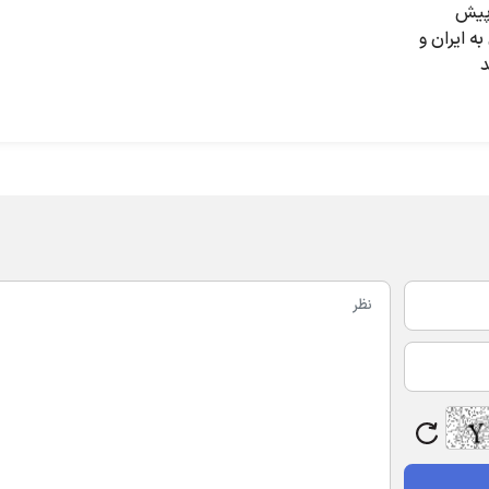
 پیش
به ایران و
د