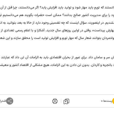
ر اینست که دولتمردان ما تا اول فروردین ۱۴۰۲ نمی‌دانستند که تورم باید مهار شود و تولید باید افزایش یابد؟ اگر می‌دانستند، چرا قبل ا
خود را برای مدیریت کشور صالح بدانند؟ ممکن است حضرات بگویند هم می‌دانستیم تور
نشدیم. در اینصورت، سؤال اینست که چه تضمینی وجود دارد از حالا به بعد بتوانید به ان
ش پیداست». وقتی در اولین روز‌های سال جدید، آشکارا و با اعلام رسمی تعدادی از کال
مردان بتوانند شعار سال که مهار تورم و افزایش تولید است را محقق سازند و این شعا
ن سر و سامان داد. برای عبور از بحران اقتصادی باید به الزامات آن تن داد که عبارتند ا
د باتجربه و کاردان. بدون تن دادن به این الزامات، هیچ مشکلی از اقتصاد کشور و معی
پسندها:
۰
اشترا