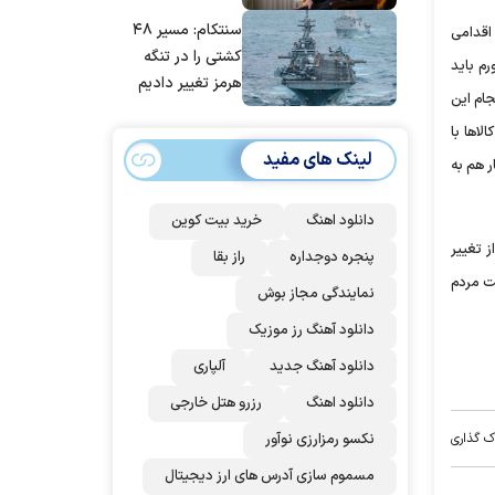
مانده‌ایم، به‌خاطر
سنتکام: مسیر ۴۸
ز آن اقدامی
مردم ایران است
کشتی را در تنگه
م باید
هرمز تغییر دادیم
جام این
ا‌ها با
لینک های مفید
ر هم به
دانلود اهنگ
خرید بیت کوین
ز تغییر
پنجره دوجداره
راز بقا
شت مردم
نمایندگی مجاز بوش
دانلود آهنگ رز‌ موزیک
دانلود آهنگ جدید
آلپاری
دانلود اهنگ
رزرو هتل خارجی
ک گذاری
نکسو رمزارزی نوآور
مسموم سازی آدرس های ارز دیجیتال