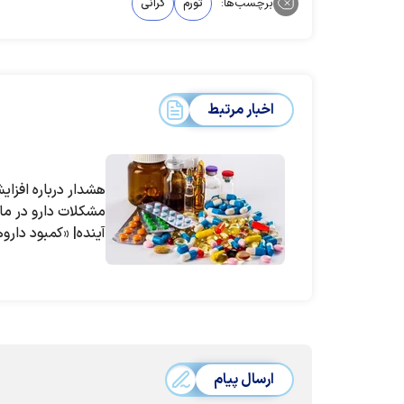
برچسب‌ها:
تورم
گرانی
اخبار مرتبط
هشدار درباره افزا
مشکلات دارو در ما
آینده| «کمبود دارو‌
حیاتی» شرایط بیمار
بغرنج‌تر کرده
ارسال پیام