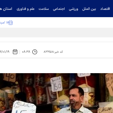
استان ها
اقتصاد
بین الملل
ورزشی
اجتماعی
سلامت
علم و فناوری
۱۶ /مرداد /۱۴۰۵
ا تکذیب کرد
۲/۰۱/۱۹
۰۸:۳۸
کد خبر:۸۳۳۵۱۸