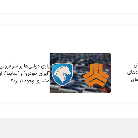
یش
بازی دولتی‌ها بر سر فروش
ه‌های
"ایران خودرو" و "سایپا"؛ آی
های
مشتری وجود ندارد؟
ان را