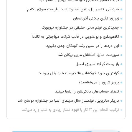
کویت دستور تعطیلی تنها مدرسه ایرانی را صادر کرد
ضرغامی: تغییر ریل، عین بصیرت است. فرصت سوزی نکنیم
زنوزق؛ نگین پلکانی آذربایجان
جدیدترین فیلم مانی حقیقی در جشنواره نیویورک
کلاهبرداری و پولشویی در قالب شرکت مهاجرتی به کانادا
این درد‌ها را در سنین رشد کودکان جدی بگیرید
سرپرست سابق استقلال مربی پیکان شد
راز پخت کوفته تبریزی اصیل
گرانترین خرید کهکشانی‌ها؛ دیومانده به رئال پیوست
پرویز شاپور را می‌شناسید؟
تعداد حساب‌های بانکی‌تان را اینجا ببینید
بازیگر مالزیایی، فیلمساز سال سینمای آسیا در جشنواره بوسان شد
ترکیب انجام این ۳ کار با قهوه فشار زیادی به قلب وارد می‌کند