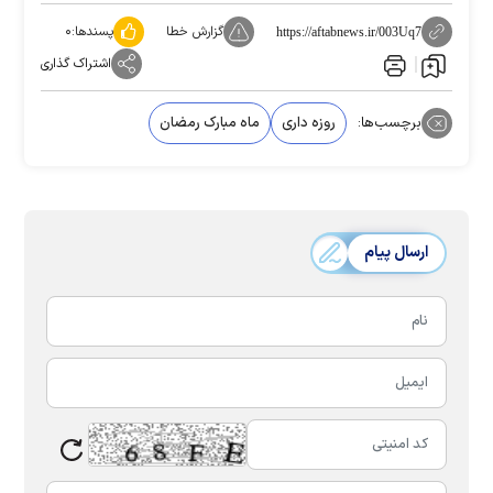
گزارش خطا
پسندها:
۰
https://aftabnews.ir/003Uq7
اشتراک گذاری
برچسب‌ها:
روزه داری
ماه مبارک رمضان
ارسال پیام