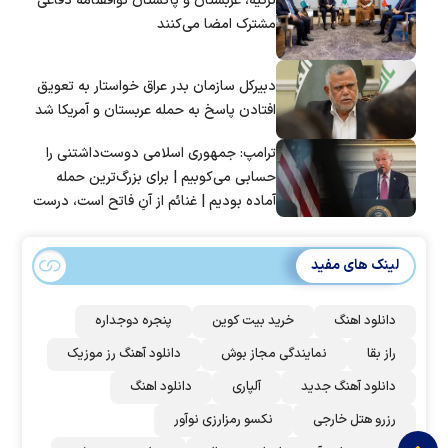
ترکیه، عربستان و پاکستان توافقنامه دفاعی
مشترک امضا می‌کنند
دبیرکل سازمان بدر عراق خواستار به تعویق
افتادن پاسخ به حمله عربستان و آمریکا شد
ترامپ: جمهوری اسلامی دوست‌داشتنی را
حسابی می‌کوبیم | برای بزرگ‌ترین حمله
آماده بودیم | غنائم از آنِ فاتح است، درست
است؟
لینک های مفید
دانلود اهنگ
خرید بیت کوین
پنجره دوجداره
راز بقا
نمایندگی مجاز بوش
دانلود آهنگ رز‌ موزیک
دانلود آهنگ جدید
آلپاری
دانلود اهنگ
رزرو هتل خارجی
نکسو رمزارزی نوآور