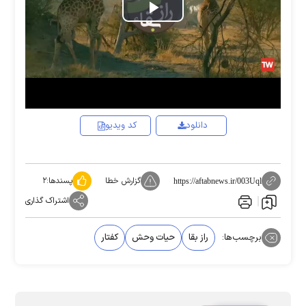
Play
Video
دانلود
کد ویدیو
گزارش خطا
پسندها:
۲
https://aftabnews.ir/003Uql
اشتراک گذاری
برچسب‌ها:
راز بقا
حیات وحش
کفتار