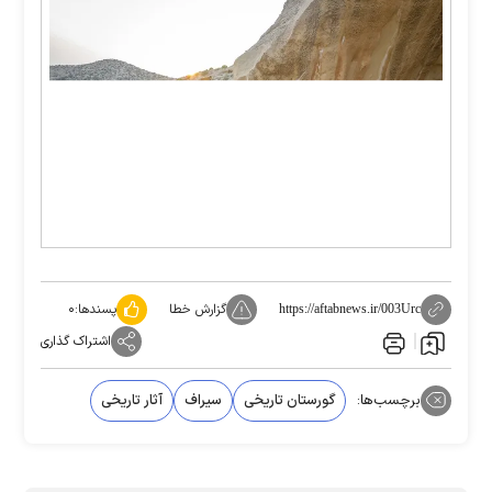
گزارش خطا
پسندها:
۰
https://aftabnews.ir/003Urc
اشتراک گذاری
برچسب‌ها:
گورستان تاریخی
سیراف
آثار تاریخی