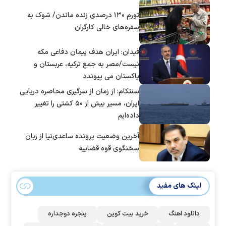
تورم ۱۳۰ درصدی زنده ماندن/ شوک به
سفره‌های خالی کارگران
فیدان: ایران هدف پیمان دفاعی مکه
نیست/مصر به جمع ترکیه، عربستان و
پاکستان می پیوندد
سنتکام: از زمان از سرگیری محاصره دریایی
ایران، مسیر بیش از ۵۰ کشتی را تغییر
داده‌ایم
آخرین وضعیت پرونده ساعدی‌نیا از زبان
سخنگوی قوه قضاییه
لینک های مفید
دانلود اهنگ
خرید بیت کوین
پنجره دوجداره