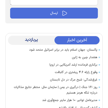
پربازدید
آخرین اخبار
پاکستان: جهان اسلام باید در برابر اسرائیل متحد شود
هشدار چین به ژاپن
برکناری فرمانده ارشد آمریکایی در اروپا
وقوع زلزله ۴.۶ ریشتری در گلبافت
غرق‌شدگی؛ شبح مرگ در دل تابستان
روز ۱۶۱ جنگ | درگیری در یمن | سازمان ملل: منتظر نتایج مذاکرات
درباره تنگه هرمز هستیم
مدیرعامل توانیر: ۱۰ هزار ماینر جمع‌آوری شد
کشف گورستانی از افراد بالارتبه