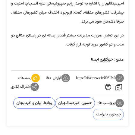
امیرعبداللهیان با اشاره به توطئه رژیم صهیونیستی علیه انسجام، امنیت و
پیشرفت کشورهای منطقه، گفت: از وجود اختلاف میان کشورهای منطقه،
صرفا دشمنان سود می برند.
در این تماس ضرورت مدیریت بیشتر فضای رسانه ای در راستای منافع دو
ملت و دو کشور مورد توجه قرار گرفت.
منبع:
خبرگزاری ایسنا
گزارش خطا
پسندها:
۰
https://aftabnews.ir/003Us6
اشتراک گذاری
برچسب‌ها:
حسین امیرعبداللهیان
روابط ایران و آذربایجان
جیحون بایرامف