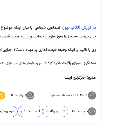
به گزارش آفتاب نیوز،
اسماعیل شجاعی، با بیان اینکه موضوع خو
حال بررسی است، زیرا هنوز سازمان حمایت و وزارت صمت قیمت‌ها را
وی با تاکید بر اینکه وظیفه قیمت‌گذاری بر عهده دستگاه اجرا
سخنگوی شورای رقابت تاکید کرد:در مورد خودروهای مونتاژی احت
منبع:
خبرگزاری ایسنا
گزارش خطا
https://aftabnews.ir/003V0K
برچسب‌ها:
شورای رقابت
قیمت خودرو‌
خودرو‌های