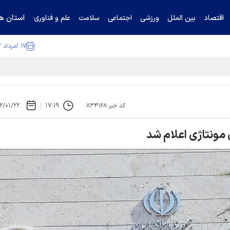
استان ها
اقتصاد
بین الملل
ورزشی
اجتماعی
سلامت
علم و فناوری
۱۷ /مرداد /۱۴۰۵
ا تکذیب کرد
۲/۰۱/۲۲
۱۷:۱۹
کد خبر:۸۳۴۱۶۸
مونتاژی اعلام شد