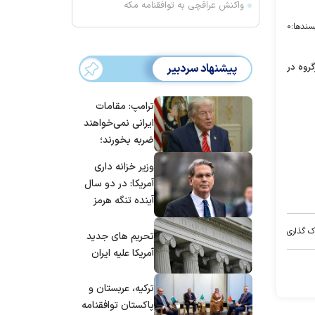
واکنش عراقچی به توافقنامه مکه
سندها:
۰
گروه در
پیشنهاد سردبیر
ترامپ: مقامات
ایرانی نمی‌خواهند
ضربه بخورند؛
می‌خواهند به
وزیر خزانه داری
توافق برسند
آمریکا: در دو سال
آینده تنگه هرمز
بی‌اهمیت خواهد
ک گذاری
شد
تحریم های جدید
آمریکا علیه ایران
ترکیه، عربستان و
پاکستان توافقنامه