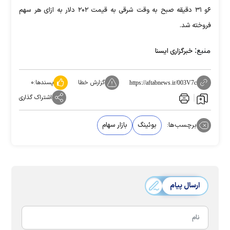
۶و ۳۱ دقیقه صبح به وقت شرقی به قیمت ۲۰۲ دلار به ازای هر سهم
فروخته شد.
منبع:
خبرگزاری ایسنا
گزارش خطا
پسندها:
۰
https://aftabnews.ir/003V7c
اشتراک گذاری
برچسب‌ها:
بوئینگ
بازار سهام
ارسال پیام