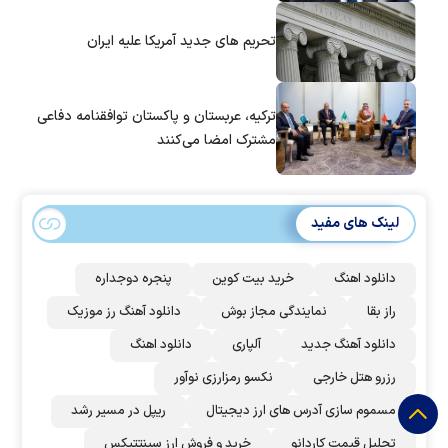
تحریم های جدید آمریکا علیه ایران
ترکیه، عربستان و پاکستان توافقنامه دفاعی
مشترک امضا می‌کنند
لینک های مفید
دانلود اهنگ
خرید بیت کوین
پنجره دوجداره
راز بقا
نمایندگی مجاز بوش
دانلود آهنگ رز‌ موزیک
دانلود آهنگ جدید
آلپاری
دانلود اهنگ
رزرو هتل خارجی
نکسو رمزارزی نوآور
مسموم سازی آدرس های ارز دیجیتال
ریپل در مسیر رشد
تحلیل قیمت کاردانو
خرید و فروش ارز سینتتیکس