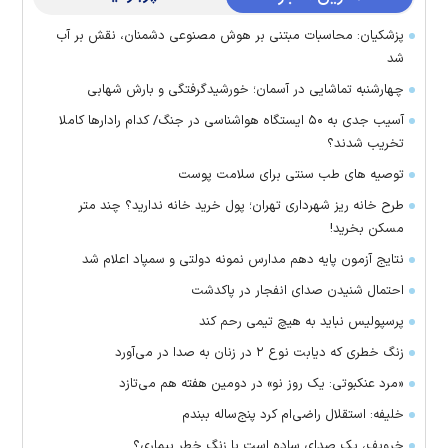
پزشکیان: محاسبات مبتنی بر هوش مصنوعی دشمنان، نقش بر آب
شد
چهارشنبه تماشایی در آسمان؛ خورشیدگرفتگی و بارش شهابی
آسیب جدی به ۵۰ ایستگاه هواشناسی در جنگ/ کدام رادار‌ها کاملا
تخریب شدند؟
توصیه های طب سنتی برای سلامت پوست
طرح خانه ریز شهرداری تهران؛ پول خرید خانه ندارید؟ چند متر
مسکن بخرید!
نتایج آزمون پایه دهم مدارس نمونه دولتی و سمپاد اعلام شد
احتمال شنیدن صدای انفجار در پاکدشت
پرسپولیس نباید به هیچ تیمی رحم کند
زنگ خطری که دیابت نوع ۲ در زنان به صدا در می‌آورد
«مرد عنکبوتی: یک روز نو» در دومین هفته هم می‌تازد
خلیفه: استقلال راضی‌ام کرد پنج‌ساله ببندم
خروپف، یک صدای ساده است یا زنگ خطر بیماری؟