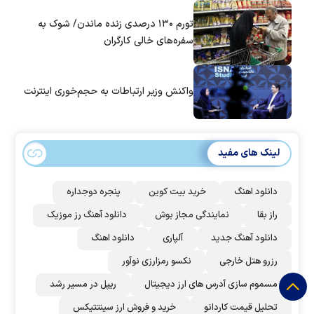
تورم ۱۳۰ درصدی زنده ماندن/ شوک به
سفره‌های خالی کارگران
واکنش وزیر ارتباطات به حجم‌خوری اینترنت
لینک های مفید
دانلود اهنگ
خرید بیت کوین
پنجره دوجداره
راز بقا
نمایندگی مجاز بوش
دانلود آهنگ رز‌ موزیک
دانلود آهنگ جدید
آلپاری
دانلود اهنگ
رزرو هتل خارجی
نکسو رمزارزی نوآور
مسموم سازی آدرس های ارز دیجیتال
ریپل در مسیر رشد
تحلیل قیمت کاردانو
خرید و فروش ارز سینتتیکس