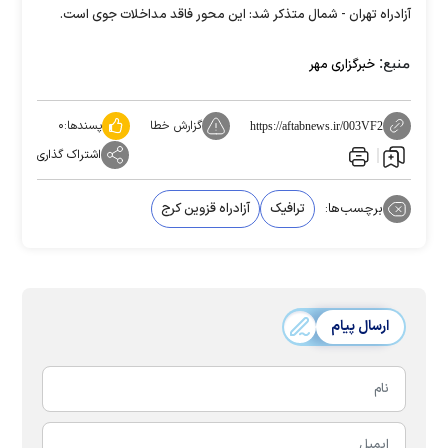
آزادراه تهران - شمال متذکر شد: این محور فاقد مداخلات جوی است.
منبع:
خبرگزاری مهر
گزارش خطا
پسندها:
۰
https://aftabnews.ir/003VF2
اشتراک گذاری
برچسب‌ها:
ترافیک
آزادراه قزوین کرج
ارسال پیام