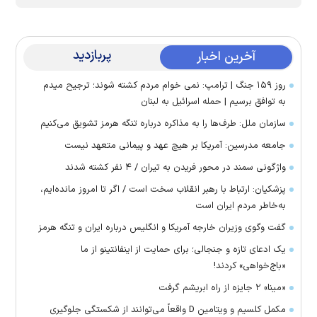
پربازدید
آخرین اخبار
روز ۱۵۹ جنگ | ترامپ: نمی خوام مردم کشته شوند؛ ترجیح میدم
به توافق برسیم | حمله اسرائیل به لبنان
سازمان ملل: طرف‌ها را به مذاکره درباره تنگه هرمز تشویق می‌کنیم
جامعه مدرسین: آمریکا بر هیچ عهد و پیمانی متعهد نیست
واژگونی سمند در محور فریدن به تیران / ۴ نفر کشته شدند
پزشکیان: ارتباط با رهبر انقلاب سخت است / اگر تا امروز مانده‌ایم،
به‌خاطر مردم ایران است
گفت وگوی وزیران خارجه آمریکا و انگلیس درباره ایران و تنگه هرمز
یک ادعای تازه و جنجالی؛ برای حمایت از اینفانتینو از ما
«باج‌خواهی» کردند!
«مینا» ۲ جایزه از راه ابریشم گرفت
مکمل کلسیم و ویتامین D واقعاً می‌توانند از شکستگی جلوگیری