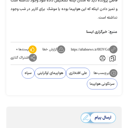
قاضی پرونده دید که امکان اینکه تشخیص داده شود وجود نداشته است
و تمیز دادن اینکه که این هواپیما بوده یا موشک برای کاربر در شب وجود
نداشته است.
منبع:
خبرگزاری ایسنا
گزارش خطا
پسندها:
۰
https://aftabnews.ir/003VGd
اشتراک گذاری
برچسب‌ها:
علی افتخاری
هواپیمای اوکراینی
سپاه
سرنگونی هواپیما
ارسال پیام