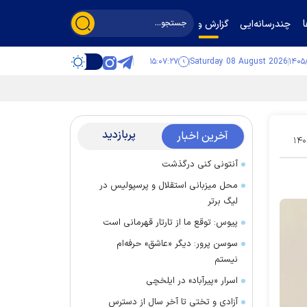
چندرسانه‌ایی
گزارش و گفت‌وگو
۱۵:۰۷:۲۸
Saturday 08 August 2026
پربازدید
آخرین اخبار
۱۴۰
آنتونی کنی درگذشت
محل میزبانی استقلال و پرسپولیس در
لیگ برتر
پیوس: توقع ما از تارتار قهرمانی است
سوسن پرور: دیگر «عاشق» حرفه‌ام
نیستم
اسرار «پیرآباد» در ایلخچی
آزادی و تختی تا آخر سال از دسترس