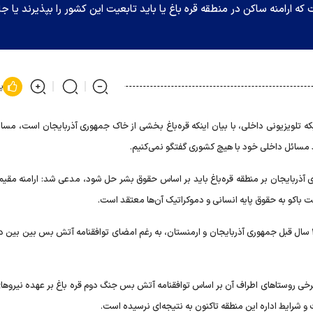
ارامنه ساکن در منطقه قره باغ یا باید تابعیت این کشور را بپذیرند یا جا
پ
که تلویزیونی داخلی، با بیان اینکه قره‌باغ بخشی از خاک جمهوری آذربایجان است، مسائ
ورد مسائل داخلی خود با هیچ کشوری گفتگو نمی‌کنیم.
 آذربایجان بر منطقه قره‌باغ باید بر اساس حقوق بشر حل شود، مدعی شد: ارامنه مقیم 
ت باکو به حقوق پایه انسانی و دموکراتیک آن‌ها معتقد است.
سرنوشت ارامنه ساکن در منطقه قره باغ پس از جنگ ۴۴ روزه ۲.۵ سال قبل جمهوری آذربایجان و ارمنستان، به رغم امضای توافقنامه آتش بس بین 
برخی روستا‌های اطراف آن بر اساس توافقنامه آتش بس جنگ دوم قره باغ بر عهده نیرو‌ه
 شرایط اداره این منطقه تاکنون به نتیجه‌ای نرسیده است.