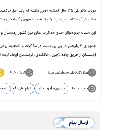
دولت باکو طی ۲.۵ سال گذشته اصرار داشته که باید
ساکن در آن منطقه نیز راه پذیرش تابعیت جمهوری آذربایجان یا تر
این مساله جزو موانع جدی مذاکرات صلح بین کشور ارمنستان و آذربایجان در ۲ سال 
جمهوری آذربایجان در پی بن بست در مذاکرات و نامعلوم بودن س
ارمنستان از طریق جاده لاچین ـ خانکندی ـ ارمنستان ایجاد کرده 
گزارش خطا
https://aftabnews.ir/003VKm
برچسب‌ها:
جمهوری آذربایجان
الهام علی اف
ارمن
ارسال پیام