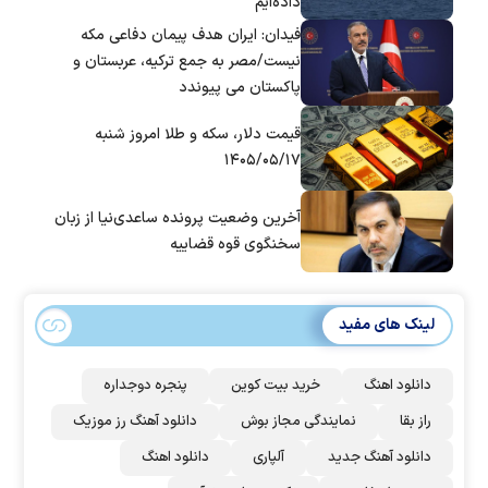
داده‌ایم
فیدان: ایران هدف پیمان دفاعی مکه
نیست/مصر به جمع ترکیه، عربستان و
پاکستان می پیوندد
قیمت دلار، سکه و طلا امروز شنبه
۱۴۰۵/۰۵/۱۷
آخرین وضعیت پرونده ساعدی‌نیا از زبان
سخنگوی قوه قضاییه
لینک های مفید
دانلود اهنگ
خرید بیت کوین
پنجره دوجداره
راز بقا
نمایندگی مجاز بوش
دانلود آهنگ رز‌ موزیک
دانلود آهنگ جدید
آلپاری
دانلود اهنگ