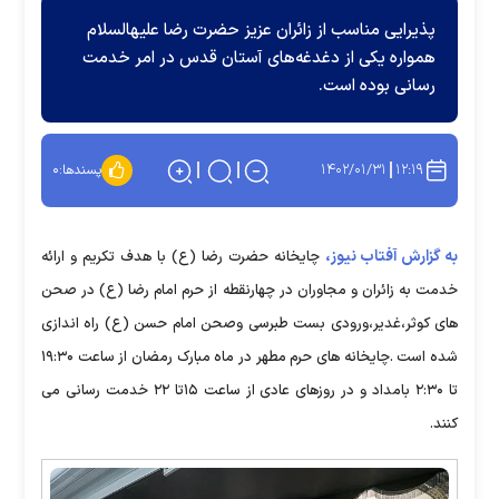
پذیرایی مناسب از زائران عزیز حضرت رضا علیهالسلام
همواره یکی از دغدغه‌های آستان قدس در امر خدمت
رسانی بوده است.
۱۴۰۲/۰۱/۳۱
۱۲:۱۹
پسندها:
۰
به گزارش آفتاب نیوز،
چایخانه حضرت رضا (ع) با هدف تکریم و ارائه
خدمت به زائران و مجاوران در چهارنقطه از حرم امام رضا (ع) در صحن
های کوثر،غدیر،ورودی بست طبرسی وصحن امام حسن (ع) راه اندازی
شده است .چایخانه های حرم مطهر در ماه مبارک رمضان از ساعت ۱۹:۳۰
تا ۲:۳۰ بامداد و در روزهای عادی از ساعت ۱۵تا ۲۲ خدمت رسانی می
کنند.