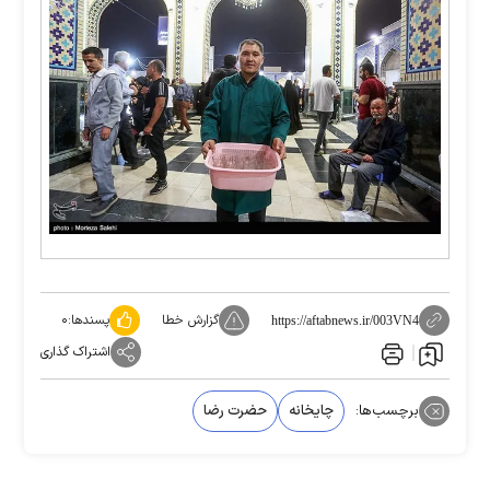
گزارش خطا
پسندها:
۰
https://aftabnews.ir/003VN4
اشتراک گذاری
برچسب‌ها:
چایخانه
حضرت رضا