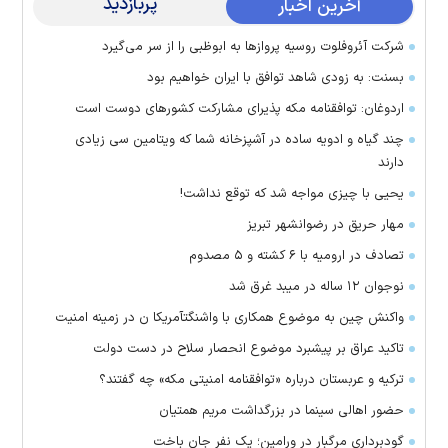
پربازدید
آخرین اخبار
شرکت آئروفلوت روسیه پرواز‌ها به ابوظبی را از سر می‌گیرد
بسنت: به زودی شاهد توافق با ایران خواهیم بود
اردوغان: توافقنامه مکه پذیرای مشارکت کشور‌های دوست است
چند گیاه و ادویه ساده در آشپزخانه شما که ویتامین سی زیادی
دارند
یحیی با چیزی مواجه شد که توقع نداشت!
مهار حریق در رضوانشهر تبریز
تصادف در ارومیه با ۶ کشته و ۵ مصدوم
نوجوان ۱۲ ساله در میبد غرق شد
واکنش چین به موضوع همکاری با واشنگتآمریکا ن در زمینه امنیت
تاکید عراق بر پیشبرد موضوع انحصار سلاح در دست دولت
ترکیه و عربستان درباره «توافقنامه امنیتی مکه» چه گفتند؟
حضور اهالی سینما در بزرگداشت مریم همتیان
گودبرداری مرگبار در ورامین؛ یک نفر جان باخت