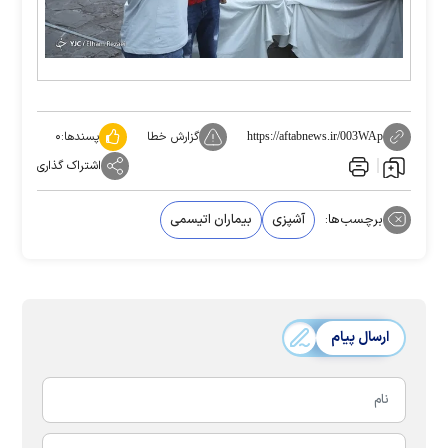
گزارش خطا
پسندها:
۰
https://aftabnews.ir/003WAp
اشتراک گذاری
برچسب‌ها:
آشپزی
بیماران اتیسمی
ارسال پیام