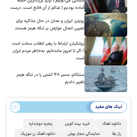
حسابی می‌کوبیم | برای بزرگ‌ترین حمله
آماده بودیم | غنائم از آنِ فاتح است، درست
است؟
رویترز: ایران و عمان در حال مذاکره برای
تعیین اعمال عوارض بر تنگه هرمز هستند
پزشکیان: ارتباط با رهبر انقلاب سخت است
/ اگر تا امروز مانده‌ایم، به‌خاطر مردم ایران
است
سنتکام: مسیر ۴۸ کشتی را در تنگه هرمز
تغییر دادیم
لینک های مفید
دانلود اهنگ
خرید بیت کوین
پنجره دوجداره
راز بقا
نمایندگی مجاز بوش
دانلود آهنگ رز‌ موزیک