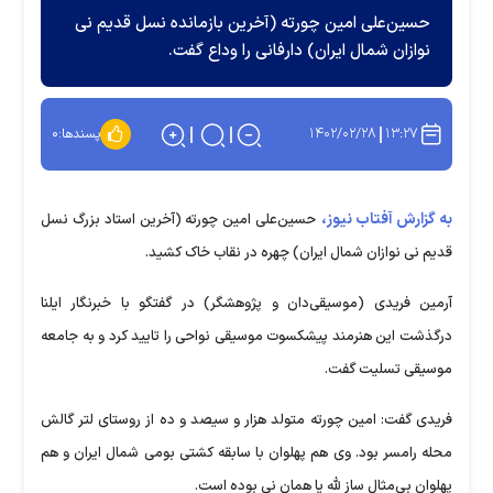
حسین‌علی امین چورته (آخرین بازمانده نسل قدیم نی
نوازان شمال ایران) دارفانی را وداع گفت.
۱۴۰۲/۰۲/۲۸
۱۳:۲۷
پسندها:
۰
به گزارش آفتاب نیوز،
حسین‌علی امین چورته (آخرین استاد بزرگ نسل
قدیم نی نوازان شمال ایران) چهره در نقاب خاک کشید.
آرمین فریدی (موسیقی‌دان و پژوهشگر) در گفتگو با خبرنگار ایلنا
درگذشت این هنرمند پیشکسوت موسیقی نواحی را تایید کرد و به جامعه
موسیقی تسلیت گفت.
فریدی گفت: امین چورته متولد هزار و سیصد و ده از روستای لتر گالش
محله رامسر بود. وی هم پهلوان با سابقه کشتی بومی شمال ایران و هم
پهلوان بی‌مثال ساز لله یا همان نی بوده است.