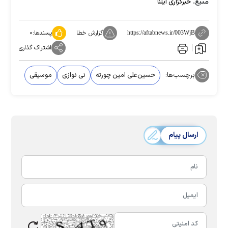
منبع:
خبرگزاری ایلنا
گزارش خطا
پسندها:
۰
https://aftabnews.ir/003WjB
اشتراک گذاری
برچسب‌ها:
حسین‌علی امین چورته
نی نوازی
موسیقی
ارسال پیام