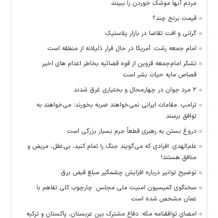
مردم آنها موشک خوردن را ببینند
قیمت برنج چند؟
گرانی و افت تقاضا در بازار پلاستیک
امام جمعه رشت: آمریکا در حال فرار ذلیلانه از منطقه است
تشکر امام‌جمعه قزوین از قوه قضائیه بخاطر اعدام های اخیر:
قصاص مایه حیات بشر است
۲ مرد جوان در چهارمحال و بختیاری غرق شدند
ترامپ: مقامات ایرانی نمی‌خواهند ضربه بخورند؛ می‌خواهند به
توافق برسند
دروغ بستن به رهبری قطعاً جرم بسیار بزرگی است
علم‌الهدی: افرادی که می‌گویند جنگ را تمام کنید، بی‌عقل، مریض و
منافق هستند!
توضیح توانیر درباره افزایش چشمگیر مبلغ قبض برق
سخنگوی کمیسیون امنیت ملی مجلس: چارچوب کلی تفاهم با
عمان مشخص شده است
امضای توافقنامه مکه؛ دفاع مشترک بین عربستان، پاکستان و ترکیه