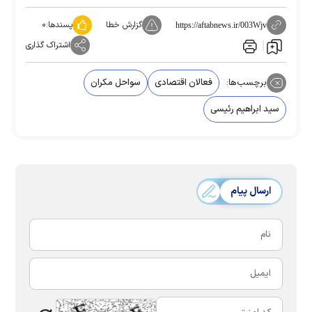
گزارش خطا
پسندها:
۰
https://aftabnews.ir/003Wjv
اشتراک گذاری
برچسب‌ها:
فعالان اقتصادی
سواحل مکران
سید ابراهیم رئیسی
ارسال پیام