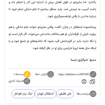
بگذارد. اما ساپینتو در طول فصل بیش از اندازه این کار را انجام داد و
باعث آسیب به تیمش شد. باید منتظر بمانیم تا جام حذفی تمام شود تا
درباره ماندن یا رفتن اوتصمیم‌گیری شود.
پیشکسوت استقلال در پایان، گفت: وقتی ساپینتو نتواند جام حذفی را هم
بیاورد خیلی از طرفداران او هم مخالف ماندنش می‌شوند. اگر قرار است او
را نگه دارند باید در قراردادش قید بشود که حاشیه‌های او جمع شود و یا
اینکه مثل همه اروپا جرایمی برای او در نظر گرفته شود.
منبع:
خبرگزاری ایسنا
گزارش خطا
پسندها:
۰
https://aftabnews.ir/003WlC
اشتراک گذاری
برچسب‌ها:
علی لطیفی
استقلال تهران
لیگ برتر فوتبال