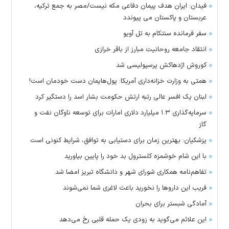
فیدان: ایران هدف پیمان دفاعی مکه نیست/مصر به جمع ترکیه،
عربستان و پاکستان می پیوندد
سفر فرمانده سنتکام به تل آویو
انتقاد جامعه روحانیت مبارز از باقر خرازی
کوروش اژدهاکش پرسپولیسی شد
همتی به وزارت خزانه‌داری آمریکا: پول‌هایمان دست خودمان است!
لبنان یک افسر عالی رتبه ارتش حکومت بشار اسد را دستگیر کرد
سرمایه‌گذاری ۱.۳ میلیارد دلاری امارات برای توسعه ناوگان نفت و
گاز
پزشکیان: بهترین زمان برای دستیابی به توافق، شرایط کنونی است
با این شام خوشمزه کلسترول بد خود را پایین بیاورید
تفاهم‌نامه همکاری شورای شهر و دانشگاه تبریز امضا شد
فریب این دارو‌ها را نخورید باعث لاغری شما نمی‌شوند
آمادگی شبستر برای بحران
این علائم می‌گوید به زودی یک حمله قلبی رخ می‌دهد