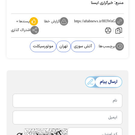
منبع:
خبرگزاری ایسنا
گزارش خطا
پسندها:
۰
https://aftabnews.ir/003WnG
اشتراک گذاری
برچسب‌ها:
آتش سوزی
تهران
موتورسیکلت
ارسال پیام