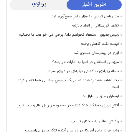
پربازدید
آخرین اخبار
مدیرعامل توانیر: ۱۰ هزار ماینر جمع‌آوری شد
کشف گورستانی از افراد بالارتبه
رئیس‌جمهور: استعفاء نخواهم داد/ برخی می خواهند ما بجنگیم!
قیمت نفت کاهش یافت
ایرج در بیمارستان بستری شد
میزبانی استقلال در آسیا به امارات می‌رسد؟
حمله پهپادی به کشتی ترکیه‌ای در دریای سیاه
یک نشانه هشداردهنده که می‌گوید حس چشایی شما تغییر کرده
است
ارسباران میزبان مارال ها
آتش‌سوزی دستگاه خنک‌کننده در محدوده زیر پل عالی‌نسب تبریز
واکنش بقائی به سخنان ترامپ
وزیر خزانه داری آمریکا: در دو سال آینده تنگه هرمز بی‌اهمیت