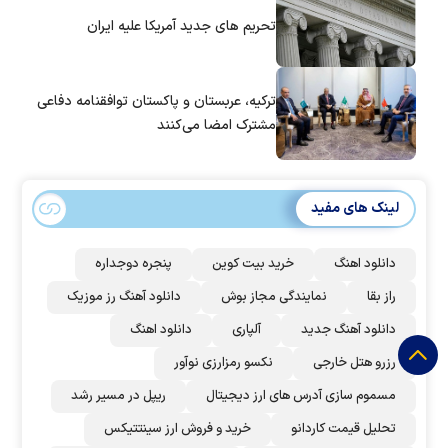
تحریم های جدید آمریکا علیه ایران
ترکیه، عربستان و پاکستان توافقنامه دفاعی
مشترک امضا می‌کنند
لینک های مفید
دانلود اهنگ
خرید بیت کوین
پنجره دوجداره
راز بقا
نمایندگی مجاز بوش
دانلود آهنگ رز‌ موزیک
دانلود آهنگ جدید
آلپاری
دانلود اهنگ
رزرو هتل خارجی
نکسو رمزارزی نوآور
مسموم سازی آدرس های ارز دیجیتال
ریپل در مسیر رشد
تحلیل قیمت کاردانو
خرید و فروش ارز سینتتیکس