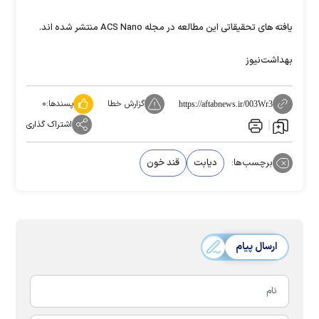
یافته های تحقیقاتی این مطالعه در مجله ACS Nano منتشر شده اند.
بهداشت‌نیوز
گزارش خطا
پسندها:
۰
https://aftabnews.ir/003Wr3
اشتراک گذاری
برچسب‌ها:
دیابت
قند خون
ارسال پیام