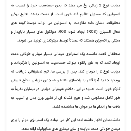
دیابت نوع 2 زمانی رخ می دهد که بدن حساسیت خود را نسبت به
انسولین که مسئول تنظیم قند خون است، از دست بدهد. نتایج برخی
تحقیقات، نشان داد: مقاومت به انسولین می ‌تواند توسط گونه‌ های
فعال اکسیژن (ROS) ایجاد شود؛ ROS، مولکول های بسیار ناپایدار و
مبتنی بر اکسیژن هستند که عمدتاً توسط میتوکندری ‌تولید می ‌شوند.
محققان قصد داشتند یک استراتژی درمانی بسیار موثر و طولانی مدت
ایجاد کنند که به طور بالقوه بتواند حساسیت به انسولین را بازگرداند و
دیابت نوع 2 را درمان کند. پس از بررسی ها، تیم تحقیقاتی دریافت که
رویکرد جدید آنها قادر به پاکسازی ROS و همچنین بازیابی سطح طبیعی
گلوکز خون است. علاوه بر این، علائم نفروپاتی دیابتی در بیماران تقریباً به
طور کامل معکوس شد و هیچ نشانه ای از تغییر وزن بدن یا آسیب به
بافت ها و اندام ها در موش ها مشاهده نشد.
دانشمندان اظهار داشته اند: این کار می تواند یک استراتژی موثر را برای
درمان طولانی مدت دیابت و سایر بیماری های متابولیک ارائه دهد.