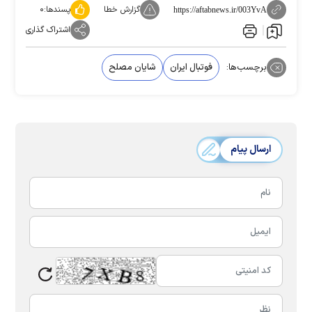
گزارش خطا
پسندها:
۰
https://aftabnews.ir/003YvA
اشتراک گذاری
برچسب‌ها:
فوتبال ایران
شایان مصلح
ارسال پیام