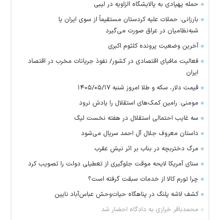
حمله پهپادی به پالایشگاه الزاویه در لیبی
بارزانی: حملات علیه کردستان مستقیماً از سوی ایران یا
شبه‌نظامیان در عراق صورت می‌گیرد
آخرین وضعیت پرونده کلثوم اکبری
فعالیت مافیای اقتصادی در کشور/ نفوذ جریانات مخرب در اقتصاد
ایران
قیمت دلار، سکه و طلا امروز شنبه ۱۴۰۵/۰۵/۱۷
مومنی: رامین کمک‌های استقلال را یادش نرود
سه غایب احتمالی استقلال در هفته نخست لیگ
داستان معروف جلال آل احمد سریال می‌شود
مرگ دختربچه در بناب بر اثر نیش عقرب
سنای آمریکا لایحه موقت جلوگیری از تعطیلی دولت را تصویب کرد
چرا تورم کالا از خدمات سبقت گرفته است؟
کشف لاشه پلنگ در پناهگاه حیات‌وحش عباس‌آباد نایین
محمدباقر خرازی به دادگاه احضار شد