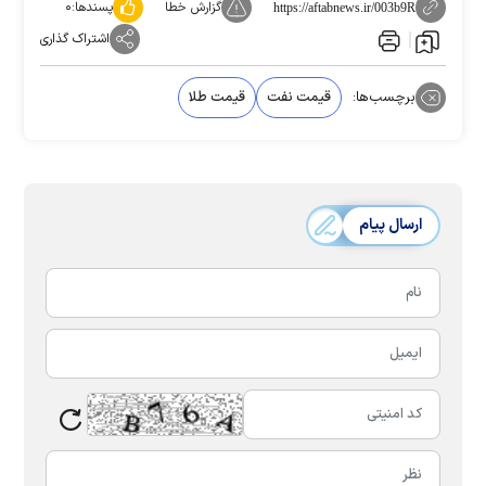
گزارش خطا
پسندها:
۰
https://aftabnews.ir/003b9R
اشتراک گذاری
برچسب‌ها:
قیمت نفت
قیمت طلا
ارسال پیام