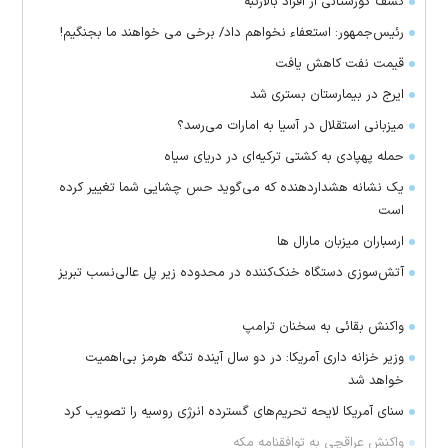
کشف گورستانی از افراد بالارتبه
رئیس‌جمهور: استعفاء نخواهم داد/ برخی می خواهند ما بجنگیم!
قیمت نفت کاهش یافت
ایرج در بیمارستان بستری شد
میزبانی استقلال در آسیا به امارات می‌رسد؟
حمله پهپادی به کشتی ترکیه‌ای در دریای سیاه
یک نشانه هشداردهنده که می‌گوید حس چشایی شما تغییر کرده
است
ارسباران میزبان مارال ها
آتش‌سوزی دستگاه خنک‌کننده در محدوده زیر پل عالی‌نسب تبریز
واکنش بقائی به سخنان ترامپ
وزیر خزانه داری آمریکا: در دو سال آینده تنگه هرمز بی‌اهمیت
خواهد شد
سنای آمریکا لایحه تحریم‌های گسترده انرژی روسیه را تصویب کرد
واکنش عراقچی به توافقنامه مکه