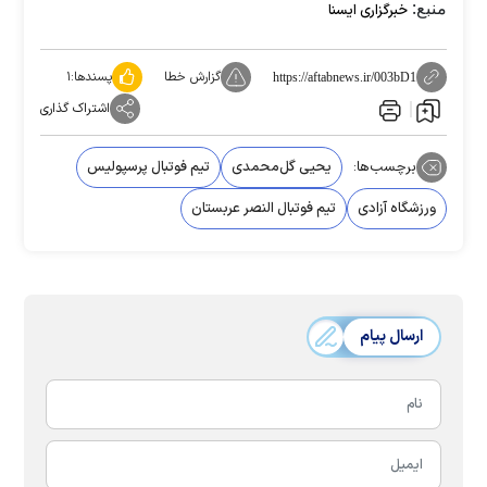
منبع:
خبرگزاری ایسنا
گزارش خطا
پسندها:
۱
https://aftabnews.ir/003bD1
اشتراک گذاری
برچسب‌ها:
یحیی گل‌محمدی
تیم فوتبال پرسپولیس
ورزشگاه آزادى
تیم فوتبال النصر عربستان
ارسال پیام