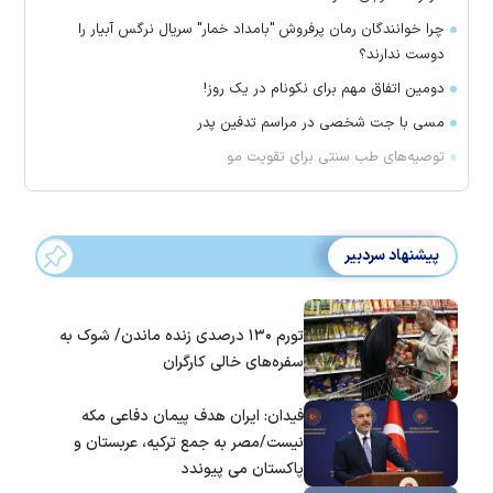
چرا خوانندگان رمان پرفروش "بامداد خمار" سریال نرگس آبیار را
دوست ندارند؟
دومین اتفاق مهم برای نکونام در یک روز!
مسی با جت شخصی در مراسم تدفین پدر
توصیه‌های طب سنتی برای تقویت مو
پیشنهاد سردبیر
تورم ۱۳۰ درصدی زنده ماندن/ شوک به
سفره‌های خالی کارگران
فیدان: ایران هدف پیمان دفاعی مکه
نیست/مصر به جمع ترکیه، عربستان و
پاکستان می پیوندد