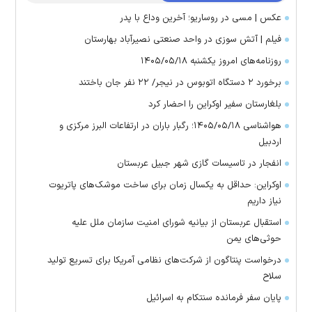
عکس | مسی در روساریو؛ آخرین وداع با پدر
فیلم | آتش سوزی در واحد صنعتی نصیرآباد بهارستان
روزنامه‌های امروز یکشنبه ۱۴۰۵/۰۵/۱۸
برخورد ۲ دستگاه اتوبوس در نیجر/ ۲۲ نفر جان باختند
بلغارستان سفیر اوکراین را احضار کرد
هواشناسی ۱۴۰۵/۰۵/۱۸؛ رگبار باران در ارتفاعات البرز مرکزی و
اردبیل
انفجار در تاسیسات گازی شهر جبیل عربستان
اوکراین: حداقل به یکسال زمان برای ساخت موشک‌های پاتریوت
نیاز داریم
استقبال عربستان از بیانیه شورای امنیت سازمان ملل علیه
حوثی‌های یمن
درخواست پنتاگون از شرکت‌های نظامی آمریکا برای تسریع تولید
سلاح
پایان سفر فرمانده سنتکام به اسرائیل