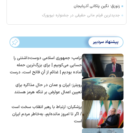
زنوزق؛ نگین پلکانی آذربایجان
جدیدترین فیلم مانی حقیقی در جشنواره نیویورک
پیشنهاد سردبیر
ترامپ: جمهوری اسلامی دوست‌داشتنی را
حسابی می‌کوبیم | برای بزرگ‌ترین حمله
آماده بودیم | غنائم از آنِ فاتح است، درست
است؟
رویترز: ایران و عمان در حال مذاکره برای
تعیین اعمال عوارض بر تنگه هرمز هستند
پزشکیان: ارتباط با رهبر انقلاب سخت است
/ اگر تا امروز مانده‌ایم، به‌خاطر مردم ایران
است