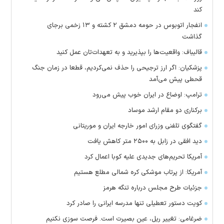
کند
انفجار اتوبوس در حومه دمشق ۲ کشته و ۱۳ زخمی برجای
گذاشت
قالیباف: واقعیت‌ها را بپذیرید و به تعهدات‌تان عمل کنید
پزشکیان: اگر ارز ترجیحی را حذف نمی‌کردیم، قطعا در زمان جنگ
قحطی پیش می‌آمد
ترامپ: اوضاع در ایران خوب پیش می‌رود
برکناری دو مقام ارشد موساد
گفتگوی تلفنی وزرای امور خارجه ایران و موریتانی
دید افقی در زابل به ۲۵۰۰ متر کاهش یافت
آمریکا تحریم‌های جدیدی علیه کوبا اعمال کرد
آمریکا: از پرتاب موشکی کره شمالی مطلع هستیم
جزئیات طرح مجلس درباره تنگه هرمز
کویت دستور تعطیلی تنها مدرسه ایرانی را صادر کرد
ضرغامی: تغییر ریل، عین بصیرت است. فرصت سوزی نکنیم