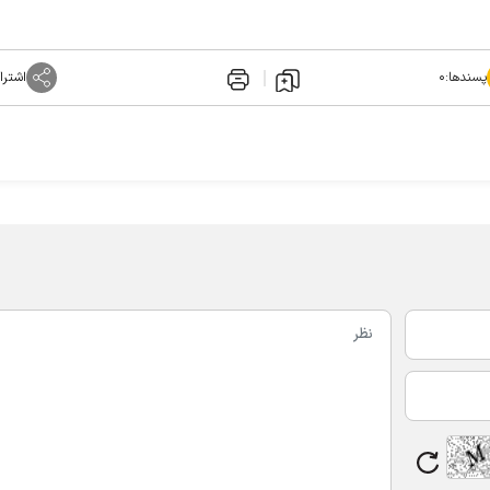
پسندها:
۰
اشترا