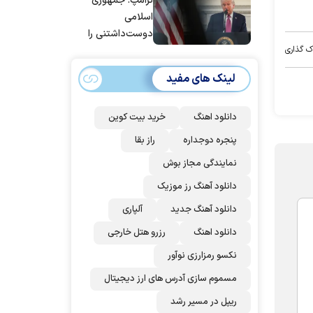
ترامپ: جمهوری
عربستان و آمریکا
اسلامی
شد
دوست‌داشتنی را
حسابی می‌کوبیم |
ک گذاری
برای بزرگ‌ترین
لینک های مفید
حمله آماده بودیم
| غنائم از آنِ فاتح
است، درست
دانلود اهنگ
خرید بیت کوین
است؟
پنجره دوجداره
راز بقا
نمایندگی مجاز بوش
دانلود آهنگ رز‌ موزیک
دانلود آهنگ جدید
آلپاری
دانلود اهنگ
رزرو هتل خارجی
نکسو رمزارزی نوآور
مسموم سازی آدرس های ارز دیجیتال
ریپل در مسیر رشد