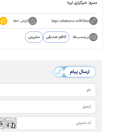
منبع:
خبرگزاری ایرنا
گزارش خطا
https://aftabnews.ir/003ben
برچسب‌ها:
کاظم صدیقی
سلبریتی‌
ارسال پیام