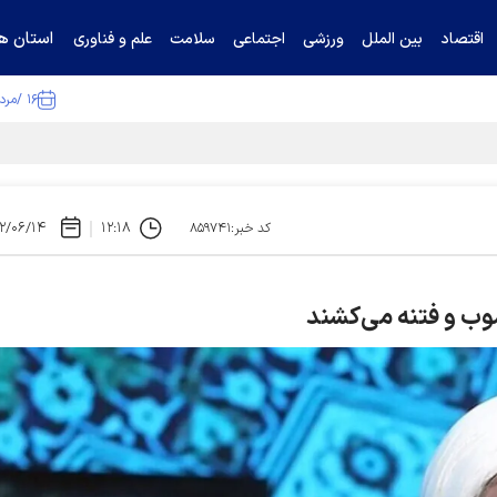
استان ها
اقتصاد
بین الملل
ورزشی
اجتماعی
سلامت
علم و فناوری
۱۶ /مرداد /۱۴۰۵
ا تکذیب کرد
۲/۰۶/۱۴
۱۲:۱۸
کد خبر:۸۵۹۷۴۱
شوب و فتنه می‌کشند