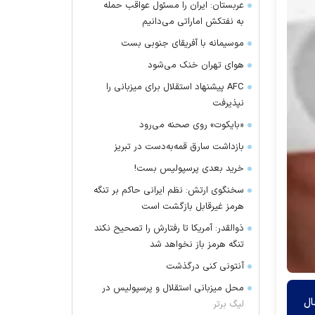
عربستان: ایران را مسئول عواقب حمله
به نفتکش اماراتی می‌دانیم
موسیمانه با آفریقای جنوبی بست
هوای تهران خنک می‌شود
AFC پیشنهاد استقلال برای میزبانی را
نپذیرفت
«بایکوت» روی صحنه می‌رود
بازداشت سارق قمه‌به‌دست در تبریز
خرید بعدی پرسپولیس بست!
سخنگوی ارتش: نظم ایرانی حاکم بر تنگه
هرمز غیرقابل بازگشت است
ذوالقدر: آمریکا تا رفتارش را تصحیح نکند
تنگه هرمز باز نخواهد شد
آنتونی کنی درگذشت
محل میزبانی استقلال و پرسپولیس در
 در حال
لیگ برتر