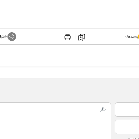
پسندها:
۰
اشترا