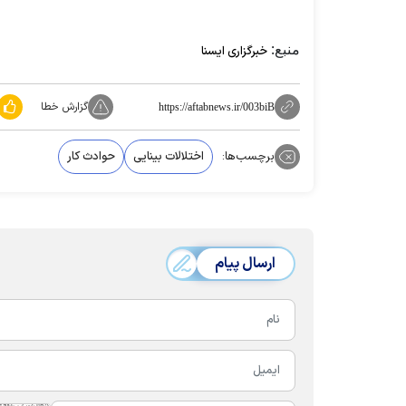
منبع:
خبرگزاری ایسنا
گزارش خطا
https://aftabnews.ir/003biB
برچسب‌ها:
اختلالات بینایی
حوادث کار
ارسال پیام