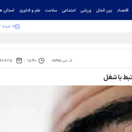
استان ها
اقتصاد
بین الملل
ورزشی
اجتماعی
سلامت
علم و فناوری
۱۷ /مرداد /۱۴۰۵
ا تکذیب کرد
۲/۰۶/۱۵
۱۵:۴۰
کد خبر:۸۵۹۹۵۱
تبط با شغل