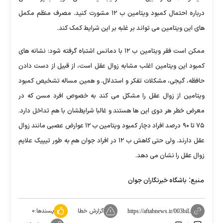
درباره احتمال کمبود ویتامین ب ۱۲ مشورت کنید. مصرف منظم مکمل
های این ویتامین می تواند بر غلبه بر این شرایط کمک کند.
ممکن است فقر ویتامین ب ۱۲ با دمانس اشتباه گرفته شود: نشانه های
کمبود این ویتامین اغلب مشابه زوال عقل است، از قبیل از دست دادن
حافظه، گیجی، مشکلات تفکر و استدلال. و همین مساله تشخیص کمبود
ویتامین از زوال عقل را مشکل می کند به خصوص افرد مسن که در
معرض خطر هر دوی این ها هستند و غالبا شرایطشان با هم تداخل دارد.
۷۵ تا ۹۰ درصد افراد دچار کمبود ویتامین ب ۱۲ عوارض عصبی مانند زوال
عقل دارند. ولی حتی کاهش ب ۱۲ در افراد جوان هم به طور تیپیک علایم
زوال عقل را نشان می دهد.
منبع:
باشگاه خبرنگاران جوان
گزارش خطا
پسندها:
۰
https://aftabnews.ir/003biL