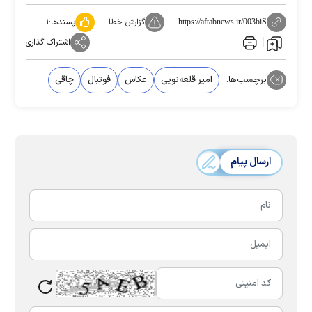
گزارش خطا
پسندها:
۱
https://aftabnews.ir/003biS
اشتراک گذاری
برچسب‌ها:
امیر قلعه‌نویی
عکاس
فوتبال
چاقی
ارسال پیام