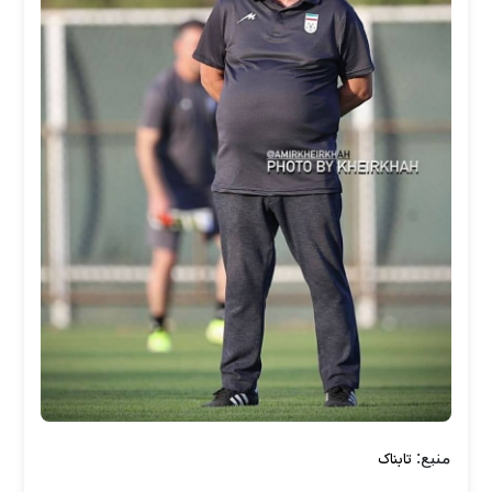
منبع:
تابناک