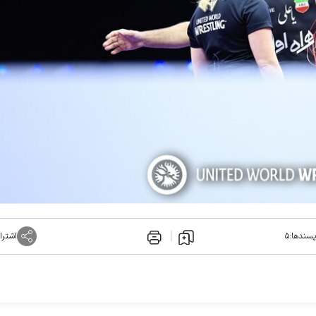
پسندها:
۵
اشترا