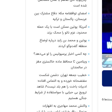
چارچوب کلی تفاهم با عمان مشخص
شده است
امضای توافقنامه مکه؛ دفاع مشترک بین
عربستان، پاکستان و ترکیه
آمریکا: پوتین ممکن است با یک حمله
محدود، عزم ناتو را محک بزند
پوتین و محمد بن زاید درباره اوضاع
منطقه گفت‌وگو کردند
چه کسی اخبار پرسپولیس را لو می‌دهد؟
ویتامین C محافظ ماده خاکستری مغز
در سالمندان
خطیب جمعه تهران: دشمن شکست
مفتضحانه خورده و به التماس افتاده؛
ادبیات باخت را هم بلد نیست!/ شاهد
ترویج بی حیایی با سواستفاده از شرایط
جنگی هستیم
سندها:
۵
واکنش محمد مهاجری به اظهارات
جنجالی باقر خرازی: لباس دین را از تن