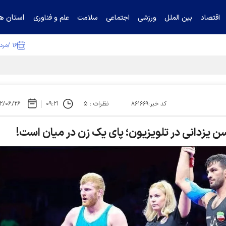
استان ها
اقتصاد
بین الملل
ورزشی
اجتماعی
سلامت
علم و فناوری
۱۶ /مرداد /۱۴۰۵
نظرات : ۵
۰۹:۲۱
۲/۰۶/۲۶
کد خبر:۸۶۱۶۶۹
زدانی در تلویزیون؛ پای یک زن در میان است!