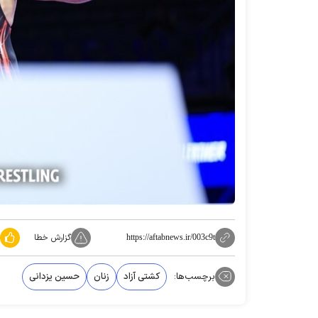
گزارش خطا
https://aftabnews.ir/003c9t
برچسب‌ها:
کشتی آزاد
زنان
حسین یزدانی