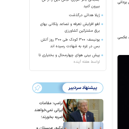
از پیروزی حسن یزدانی
بیرون کنید
ژیلا هدائی درگذشت
لغو افزایش تعرفه و تصاعد پلکانی بهای
برق مشترکین کشاورزی
، عکسی
یونیسف: ۳۰۰ کودک طی ۳۰۰ روز آتش
بس در غزه به شهادت رسیده اند
پیش بینی هوای چهارمحال و بختیاری تا
اواسط هفته آینده
پیشنهاد سردبیر
ترامپ: مقامات
ایرانی نمی‌خواهند
ضربه بخورند؛
می‌خواهند به
ترکیه، عربستان و