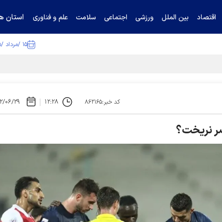
استان ها
اقتصاد
بین الملل
ورزشی
اجتماعی
سلامت
علم و فناوری
۱۵ /مرداد /۱۴۰۵
ا تکذیب کرد
۲/۰۶/۲۹
۱۲:۲۸
کد خبر:۸۶۲۱۶۵
صر نریخت؟