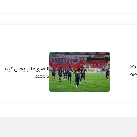
ری:
النصری‌ها از یحیی کینه
نید!
داشتند