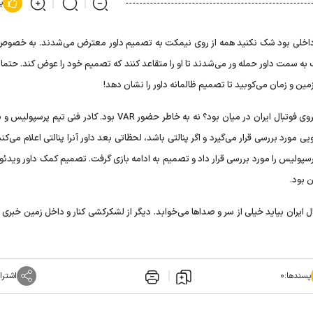
پ
داخلی بود شک نکنید همه از روی نیمکت به تصمیم داور معترض می‌شدند. به خصو
 سمت داور حمله ور می‌شدند تا او را متقاعد کنند که تصمیم خود را عوض کند. حتما ب
زمین و زمان می‌کوبید تا تصمیم ظالمانه داور را نشان دهد!
چرا کسی اعتراض نکرد؟ به این خاطر که بازی بین المللی و پای آبروی فوتبال ایران در میان بود؟ نه به خاطر حضور VAR بود. کادر
ورد بررسی قرار می‌گیرد و اگر پنالتی باشد، لحظاتی بعد داور آنرا پنالتی اعلام می‌کن
پولیس را مورد بررسی قرار داد و تصمیم به ادامه بازی گرفت. تصمیم کمک داور ویدئو
 بود.
نولوژی به فوتبال ایران بیاید خیلی از سر و صدا‌ها می‌خوابد. دیگر از لشکرکشی کنار و داخل زمین خبر
پسندها:
۰
اشترا