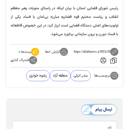
رئیس شورای قضایی استان با بیان اینکه در راستای منویات رهبر معظم
انقلاب و ریاست محترم قوه قضاییه مبارزه بی‌امان با فساد یکی از
اولویت‌های اصلی دستگاه قضایی است ابراز کرد: در این خصوص قاطعانه
با فساد دورن و برون سازمانی برخورد می‌شود.
گزارش خطا
پسندها:
۰
https://aftabnews.ir/003cJ9
اشتراک گذاری
برچسب‌ها:
بندر انزلی
منطقه آزاد
رشوه خواری
ارسال پیام