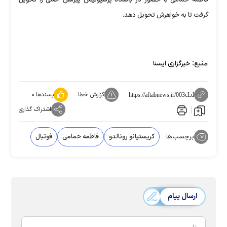
فاطمه حمامی با حضور در باشگاه پرسپولیس پیراهن اصلی را تحویل
گرفت تا به خواهرش تحویل دهد.
منبع:
خبرگزاری ایسنا
گزارش خطا
پسندها:
۰
https://aftabnews.ir/003cLd
اشتراک گذاری
برچسب‌ها:
کریستیانو رونالدو
فاطمه حمامی
فوتبال
ارسال پیام