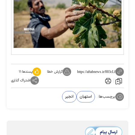
گزارش خطا
پسندها:
۱۱
https://aftabnews.ir/003cLf
اشتراک گذاری
برچسب‌ها:
استهبان
انجیر
ارسال پیام