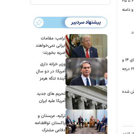
بر اساس بررسی نقشه‌های پیش‌یابی و تحلیل الگوهای همدیدی وضعیت جوی استان تهران از بعد از ظهر امروز تا سه‌شنبه (۲۴ تا ۲۵
و دامنه
پیشنهاد سردبیر
ترامپ: مقامات
ایرانی نمی‌خواهند
ضربه بخورند؛
می‌خواهند به
براساس این گزارش، آسمان تهران فردا (۲۵ مهر) صاف تا قسمتی ابری وافزایش باد، در بعد از ظهر وزش باد شدید با احتمال گرد و خاک با حداقل دمای ۱۴ و
وزیر خزانه داری
توافق برسند
حداکثر دمای ۲۴ درجه سانتیگراد و روز چهارشنبه (۲۶ مهر) صاف تا قسمتی ابری و در بعضی ساعت‌ها افزایش باد با حداقل دمای ۱۵ و حداکثر دمای ۲۳ درجه
آمریکا: در دو سال
آینده تنگه هرمز
بی‌اهمیت خواهد
اه استان تهران در ۲۴ ساعت گذشته گزارش شده‌
شد
تحریم های جدید
آمریکا علیه ایران
ترکیه، عربستان و
پاکستان توافقنامه
دفاعی مشترک
ک گذاری