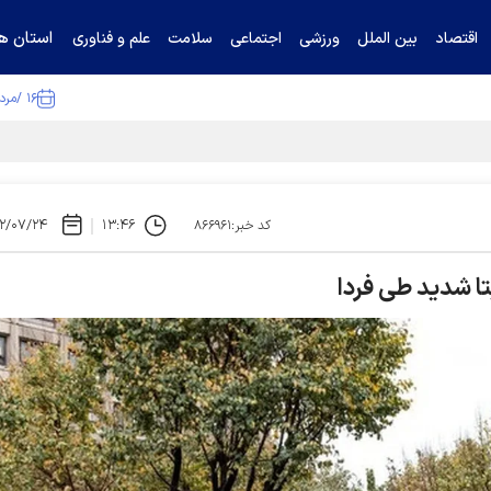
استان ها
اقتصاد
بین الملل
ورزشی
اجتماعی
سلامت
علم و فناوری
۱۶ /مرداد /۱۴۰۵
ا تکذیب کرد
۲/۰۷/۲۴
۱۳:۴۶
کد خبر:۸۶۶۹۶۱
بتا شدید طی فردا