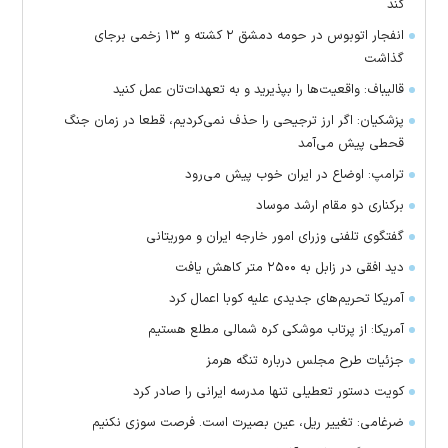
کند
انفجار اتوبوس در حومه دمشق ۲ کشته و ۱۳ زخمی برجای
گذاشت
قالیباف: واقعیت‌ها را بپذیرید و به تعهدات‌تان عمل کنید
پزشکیان: اگر ارز ترجیحی را حذف نمی‌کردیم، قطعا در زمان جنگ
قحطی پیش می‌آمد
ترامپ: اوضاع در ایران خوب پیش می‌رود
برکناری دو مقام ارشد موساد
گفتگوی تلفنی وزرای امور خارجه ایران و موریتانی
دید افقی در زابل به ۲۵۰۰ متر کاهش یافت
آمریکا تحریم‌های جدیدی علیه کوبا اعمال کرد
آمریکا: از پرتاب موشکی کره شمالی مطلع هستیم
جزئیات طرح مجلس درباره تنگه هرمز
کویت دستور تعطیلی تنها مدرسه ایرانی را صادر کرد
ضرغامی: تغییر ریل، عین بصیرت است. فرصت سوزی نکنیم