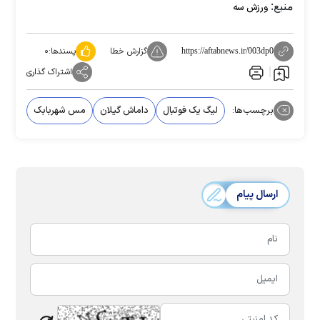
منبع:
ورزش سه
گزارش خطا
پسندها:
۰
https://aftabnews.ir/003dp0
اشتراک گذاری
برچسب‌ها:
لیگ یک فوتبال
داماش گیلان
مس شهربابک
ارسال پیام