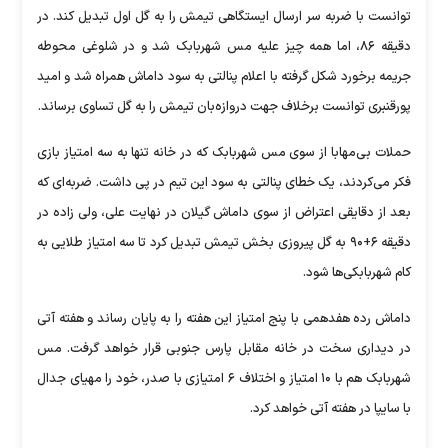
توانست با ضربه سر ارسال ایستگاهی تیمش را به گل اول تبدیل کند. در
دقیقه ۸۶، اما همه چیز علیه مس شهربابک شد و در شلوغی محوطه
جریمه برخورد شکل گرفته با اعلام پنالتی به سود داماش همراه شد و امید
پورقنبری توانست برخلاف جهت دروازه‌بان تیمش را به گل تساوی برساند.
حملات بی‌مهابا از سوی مس شهربابک که در خانه تنها به سه امتیاز بازی
فکر می‌کردند، یک خطای پنالتی به سود این تیم در پی داشت. ضربه‌ای که
بعد از دقایقی اعتراض از سوی داماش گیلان در نهایت علی، ولی زاده در
دقیقه ۶+۹۰ به گل پیروزی بخش تیمش تبدیل کرد تا سه امتیاز طلایی به
کام شهربابکی‌ها شود.
داماش رده هفدهمی با پنج امتیاز این هفته را به پایان رساند و هفته آتی
در دیداری سخت در خانه مقابل پارس جنوبی قرار خواهد گرفت. مس
شهربابک هم با ۱۰ امتیاز و اختلاف ۶ امتیازی با صدر، خود را مهیای جدال
با سایپا در هفته آتی خواهد کرد.