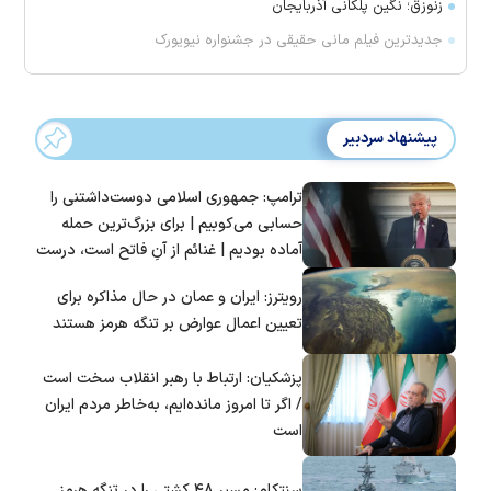
زنوزق؛ نگین پلکانی آذربایجان
جدیدترین فیلم مانی حقیقی در جشنواره نیویورک
پیشنهاد سردبیر
ترامپ: جمهوری اسلامی دوست‌داشتنی را
حسابی می‌کوبیم | برای بزرگ‌ترین حمله
آماده بودیم | غنائم از آنِ فاتح است، درست
است؟
رویترز: ایران و عمان در حال مذاکره برای
تعیین اعمال عوارض بر تنگه هرمز هستند
پزشکیان: ارتباط با رهبر انقلاب سخت است
/ اگر تا امروز مانده‌ایم، به‌خاطر مردم ایران
است
سنتکام: مسیر ۴۸ کشتی را در تنگه هرمز