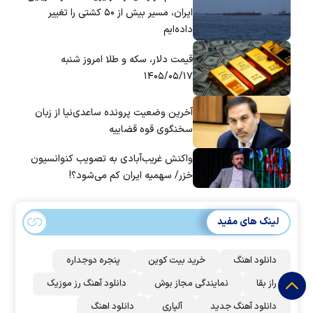
ایران، مسیر بیش از ۵۰ کشتی را تغییر
داده‌ایم
قیمت دلار، سکه و طلا امروز شنبه
۱۴۰۵/۰۵/۱۷
آخرین وضعیت پرونده ساعدی‌نیا از زبان
سخنگوی قوه قضاییه
واکنش غریب‌آبادی به تصویب کنوانسیون
خزر/ سهمیه ایران کم می‌شود؟!
لینک های مفید
دانلود اهنگ
خرید بیت کوین
پنجره دوجداره
راز بقا
نمایندگی مجاز بوش
دانلود آهنگ رز‌ موزیک
دانلود آهنگ جدید
آلپاری
دانلود اهنگ