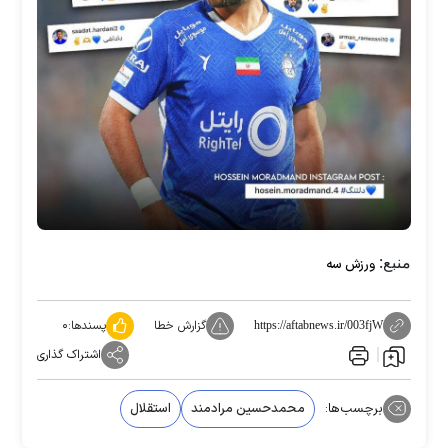
منبع:
ورزش سه
گزارش خطا
پسندها:
۰
https://aftabnews.ir/003fjW
اشتراک گذاری
برچسب‌ها:
محمدحسین مرادمند
استقلال