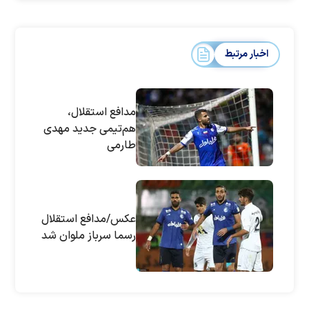
اخبار مرتبط
مدافع استقلال،
هم‌تیمی جدید مهدی
طارمی
عکس/مدافع استقلال
رسما سرباز ملوان شد