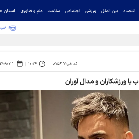
استان ها
اقتصاد
بین الملل
ورزشی
اجتماعی
سلامت
علم و فناوری
۱۶ /مرداد /۱۴۰۵
ا تکذیب کرد
۲/۰۹/۰۳
۱۰:۱۴
کد خبر:۸۷۵۶۳۷
با ورزشکاران و مدال آوران