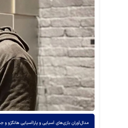
مدال‌آوران بازی‌های آسیایی و پاراآسیایی هانگژو و