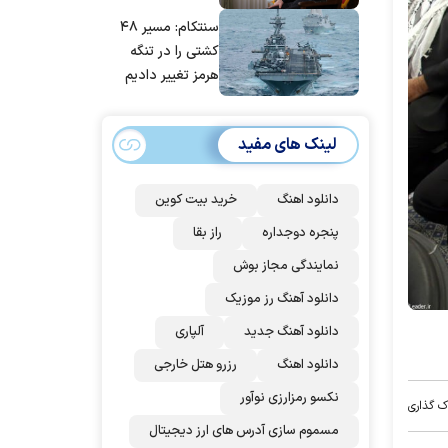
مانده‌ایم، به‌خاطر
سنتکام: مسیر ۴۸
مردم ایران است
کشتی را در تنگه
هرمز تغییر دادیم
لینک های مفید
دانلود اهنگ
خرید بیت کوین
پنجره دوجداره
راز بقا
نمایندگی مجاز بوش
دانلود آهنگ رز‌ موزیک
دانلود آهنگ جدید
آلپاری
دانلود اهنگ
رزرو هتل خارجی
نکسو رمزارزی نوآور
ک گذاری
مسموم سازی آدرس های ارز دیجیتال