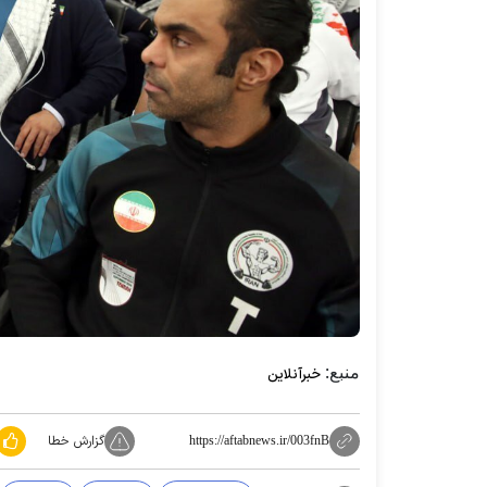
منبع:
خبرآنلاین
گزارش خطا
https://aftabnews.ir/003fnB