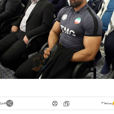
پسندها:
۳
اشترا