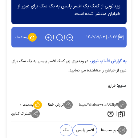
ویدئویی از کمک یک افسر پلیس به یک سگ برای عبور از
خیابان منتشر شده است.
۱۴۰۲/۰۹/۰۳
۰۸:۲۷
پسندها:
۰
به گزارش آفتاب نیوز،
در ویدیوی زیر کمک افسر پلیس به یک سگ برای
عبور از خیابان را مشاهده می نمایید.
منبع:
فرارو
گزارش خطا
پسندها:
۰
https://aftabnews.ir/003fp0
اشتراک گذاری
برچسب‌ها:
افسر پلیس
سگ