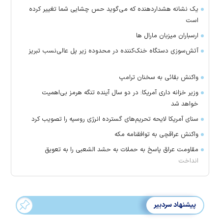
یک نشانه هشداردهنده که می‌گوید حس چشایی شما تغییر کرده
است
ارسباران میزبان مارال ها
آتش‌سوزی دستگاه خنک‌کننده در محدوده زیر پل عالی‌نسب تبریز
واکنش بقائی به سخنان ترامپ
وزیر خزانه داری آمریکا: در دو سال آینده تنگه هرمز بی‌اهمیت
خواهد شد
سنای آمریکا لایحه تحریم‌های گسترده انرژی روسیه را تصویب کرد
واکنش عراقچی به توافقنامه مکه
مقاومت عراق پاسخ به حملات به حشد الشعبی را به تعویق
انداخت
پیشنهاد سردبیر