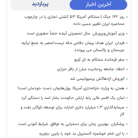
پربازدید
آخرین اخبار
روز ۱۶۲ جنگ | سنتکام: آمریکا ۵۳ کشتی تجاری را در چارچوب
محاصره ایران تغییر مسیر داده
وزیر آموزش‌وپرورش: سال تحصیلی آینده حتماً حضوری است
فیدان: ایران هدف پیمان دفاعی مکه نیست/مصر به جمع ترکیه،
عربستان و پاکستان می پیوندد
سفر فرمانده سنتکام به تل آویو
انتقاد جامعه روحانیت مبارز از باقر خرازی
کوروش اژدهاکش پرسپولیسی شد
همتی به وزارت خزانه‌داری آمریکا: پول‌هایمان دست خودمان است!
لبنان یک افسر عالی رتبه ارتش حکومت بشار اسد را دستگیر کرد
سرمایه‌گذاری ۱.۳ میلیارد دلاری امارات برای توسعه ناوگان نفت و
گاز
پزشکیان: بهترین زمان برای دستیابی به توافق، شرایط کنونی است
با این شام خوشمزه کلسترول بد خود را پایین بیاورید