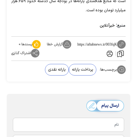
است که منابع هدفمندی یارانه‌ها در بودجه سال گذشته حدود ۶۵۹ هزار
میلیارد تومان بوده است.
منبع:
خبرآنلاین
گزارش خطا
پسندها:
۰
https://aftabnews.ir/003fqK
اشتراک گذاری
برچسب‌ها:
پرداخت یارانه
یارانه نقدی
ارسال پیام