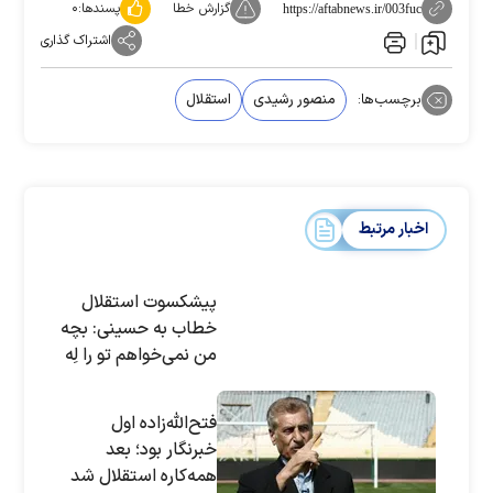
گزارش خطا
پسندها:
۰
https://aftabnews.ir/003fuc
اشتراک گذاری
برچسب‌ها:
منصور رشیدی
استقلال
اخبار مرتبط
پیشکسوت استقلال
خطاب به حسینی: بچه
من نمی‌‎خواهم تو را لِه
کنم
فتح‌الله‌زاده اول
خبرنگار بود؛ بعد
همه‌کاره استقلال شد