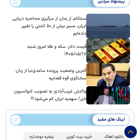
پیشنهاد سردبیر
سنتکام: از زمان از سرگیری محاصره دریایی
ایران، مسیر بیش از ۵۰ کشتی را تغییر
داده‌ایم
قیمت دلار، سکه و طلا امروز شنبه
۱۴۰۵/۰۵/۱۷
آخرین وضعیت پرونده ساعدی‌نیا از زبان
سخنگوی قوه قضاییه
واکنش غریب‌آبادی به تصویب کنوانسیون
خزر/ سهمیه ایران کم می‌شود؟!
لینک های مفید
دانلود اهنگ
خرید بیت کوین
پنجره دوجداره