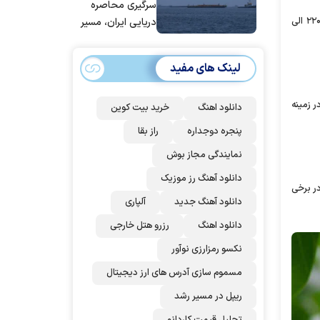
عربستان و
سرگیری محاصره
پاکستان می
بذری با کیفیت، در حال حاضر در محدوده‌ی ۱۲۰.۰۰۰ الی ۱۴۰.۰۰۰ هزار تومان و در رقم پیوندی آن در محدوده‌ی ۲۲۰.۰۰۰ الی
دریایی ایران، مسیر
پیوندد
بیش از ۵۰ کشتی را
تغییر داده‌ایم
لینک های مفید
ی‌تواند در زمینه
دانلود اهنگ
خرید بیت کوین
پنجره دوجداره
راز بقا
نمایندگی مجاز بوش
دانلود آهنگ رز‌ موزیک
در برخی
دانلود آهنگ جدید
آلپاری
دانلود اهنگ
رزرو هتل خارجی
نکسو رمزارزی نوآور
مسموم سازی آدرس های ارز دیجیتال
ریپل در مسیر رشد